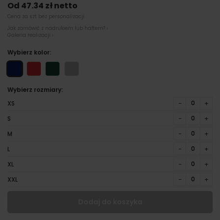
Od 47.34 zł netto
Cena za szt bez personalizacji
Jak zamówić z nadrukiem lub haftem? ›
Galeria realizacji ›
Wybierz kolor:
Wybierz rozmiary:
−
+
XS
−
+
S
−
+
M
−
+
L
−
+
XL
−
+
XXL
Dodaj do koszyka