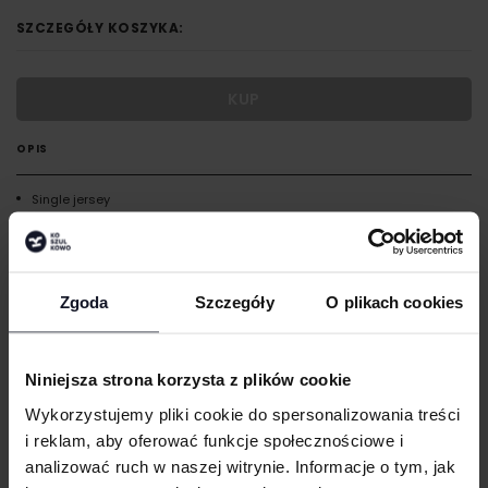
SZCZEGÓŁY KOSZYKA:
KUP
OPIS
Single jersey
Elastyczny pas w tym samym kolorze
Troczek
Podwinięty brzeg na dole
Zgoda
Szczegóły
O plikach cookies
Kieszenie z boku
Odrywana metka
Niniejsza strona korzysta z plików cookie
GRAMATURA I SKŁAD
Wykorzystujemy pliki cookie do spersonalizowania treści
i reklam, aby oferować funkcje społecznościowe i
CERTYFIKATY
analizować ruch w naszej witrynie. Informacje o tym, jak