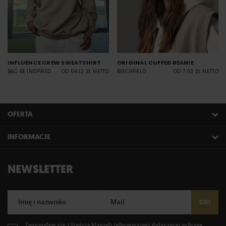
INFLUENCE CREW SWEATSHIRT
ORIGINAL CUFFED BEANIE
B&C BE INSPIRED
OD 54.12 ZŁ NETTO
BEECHFIELD
OD 7.03 ZŁ NETTO
OFERTA
INFORMACJE
NEWSLETTER
Imię i nazwisko
Mail
OK!
Zapoznałem się z treścią
klauzuli informacyjnej
dotyczącej ochrony