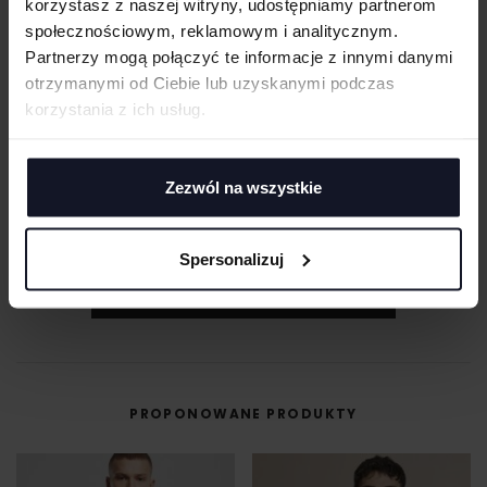
korzystasz z naszej witryny, udostępniamy partnerom
DOSTAWA I PŁATNOŚĆ
społecznościowym, reklamowym i analitycznym.
Partnerzy mogą połączyć te informacje z innymi danymi
otrzymanymi od Ciebie lub uzyskanymi podczas
korzystania z ich usług.
MASZ PYTANIA? ZAPYTAJ SPECJALISTĘ
Jeśli masz pytania odnośnie naszych produktów, zdobień lub współpracy,
Zezwól na wszystkie
nasi specjaliści chętnie Ci pomogą.
+48 733 904 144
Spersonalizuj
ZAPYTANIA@KOSZULKOWO.COM
POPROŚ O WYCENĘ
PROPONOWANE PRODUKTY