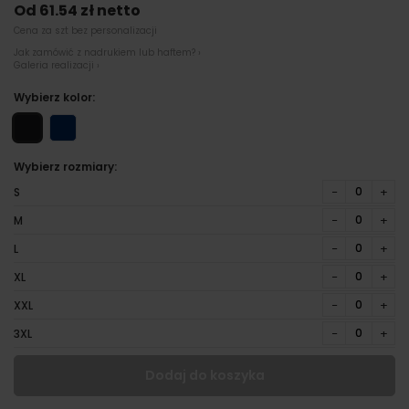
Od 61.54 zł netto
Cena za szt bez personalizacji
Jak zamówić z nadrukiem lub haftem? ›
Galeria realizacji ›
Wybierz kolor:
Wybierz rozmiary:
−
+
S
−
+
M
−
+
L
−
+
XL
−
+
XXL
−
+
3XL
Dodaj do koszyka