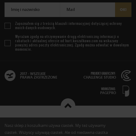
Imię i nazwisko
Mail
OK!
Zapoznałem się z treścią
klauzuli informacyjnej
dotyczącej ochrony
moich danych osobowych.
Wyrażam zgodę na otrzymywanie drogą elektroniczną informacji o
rabatach i aktualnej ofercie od
hurt.koszulkowo.com
na wskazany
powyżej adres poczty elektronicznej. Zgodę można odwołać w dowolnym
momencie.
PROJEKT GRAFICZNY:
2017 - WSZELKIE
PRAWA ZASTRZEŻONE
CHALLENGE STUDIO
WDROŻENIE:
PAGEPRO
Nasz sklep z koszulkami używa ciastek. My też używamy
ciastek. Wszyscy używają ciastek. Ale od niedawna ciastka