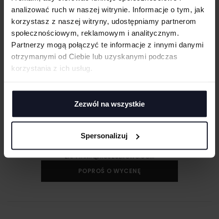
analizować ruch w naszej witrynie. Informacje o tym, jak
korzystasz z naszej witryny, udostępniamy partnerom
GRAMATURA I SKŁAD
społecznościowym, reklamowym i analitycznym.
Partnerzy mogą połączyć te informacje z innymi danymi
DOSTAWA I PŁATNOŚĆ
otrzymanymi od Ciebie lub uzyskanymi podczas
korzystania z ich usług.
MASZ PYTANIA? ZAPYTAJ SPECJALISTĘ
Zezwól na wszystkie
Jeśli masz pytania odnośnie naszych produktów, zdobień lub współpracy,
nasi specjaliści chętnie Ci pomogą.
Spersonalizuj
+48 733 904 144
ZAPYTANIA@KOSZULKOWO.COM
POPROŚ O WYCENĘ