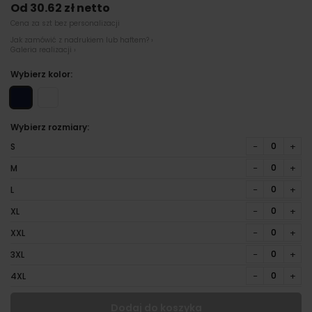
Od 30.62 zł netto
Cena za szt bez personalizacji
Jak zamówić z nadrukiem lub haftem? ›
Galeria realizacji ›
Wybierz kolor:
Wybierz rozmiary:
−
+
S
−
+
M
−
+
L
−
+
XL
−
+
XXL
−
+
3XL
−
+
4XL
Dodaj do koszyka