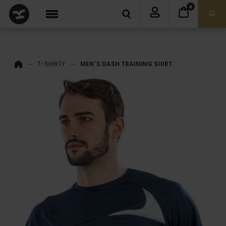
0
T-SHIRTY
MEN´S DASH TRAINING SHIRT