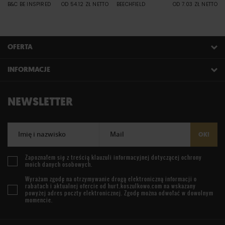
B&C BE INSPIRED
OD 54.12 ZŁ NETTO
BEECHFIELD
OD 7.03 ZŁ NETTO
OFERTA
INFORMACJE
NEWSLETTER
Imię i nazwisko
Mail
OK!
Zapoznałem się z treścią
klauzuli informacyjnej
dotyczącej ochrony
moich danych osobowych.
Wyrażam zgodę na otrzymywanie drogą elektroniczną informacji o
rabatach i aktualnej ofercie od
hurt.koszulkowo.com
na wskazany
powyżej adres poczty elektronicznej. Zgodę można odwołać w dowolnym
momencie.