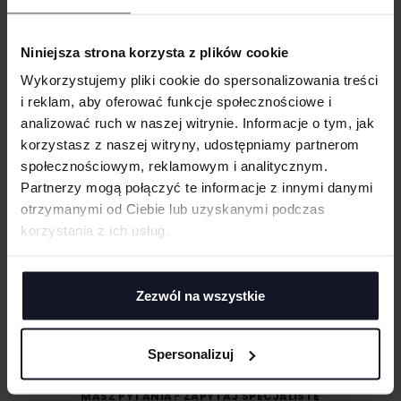
Panele wykończone lamówką
WGRAJ GRAFIKĘ
Nadrukowane, odblaskowe logo SPIRO
Niniejsza strona korzysta z plików cookie
Wykorzystujemy pliki cookie do spersonalizowania treści
UWAGI
GRAMATURA I SKŁAD
i reklam, aby oferować funkcje społecznościowe i
analizować ruch w naszej witrynie. Informacje o tym, jak
PRANIE I PIELĘGNACJA
korzystasz z naszej witryny, udostępniamy partnerom
społecznościowym, reklamowym i analitycznym.
CERTYFIKATY
Partnerzy mogą połączyć te informacje z innymi danymi
ANULUJ
otrzymanymi od Ciebie lub uzyskanymi podczas
TECHNIKI ZDOBIENIA
korzystania z ich usług.
DODAJ
Haft komputerowy
DOSTAWA I PŁATNOŚĆ
Haft komputerowy to technologia pozwalająca wykonywać zdobienia
poliestrowymi nićmi za pomocą specjalnych maszyn haftujących. W
TABELA ROZMIARÓW
wyniku otrzymujemy charakterystyczne, trójwymiarowe wzory.
Zezwól na wszystkie
Sitodruk
Sitodruk to technika znakowania, która wygrywa trwałością i ceną przy
większych seriach. Idealny do koszulek, bluz i odzieży firmowej,
Spersonalizuj
eventowej oraz merchu.
Flex/Flock
MASZ PYTANIA? ZAPYTAJ SPECJALISTĘ