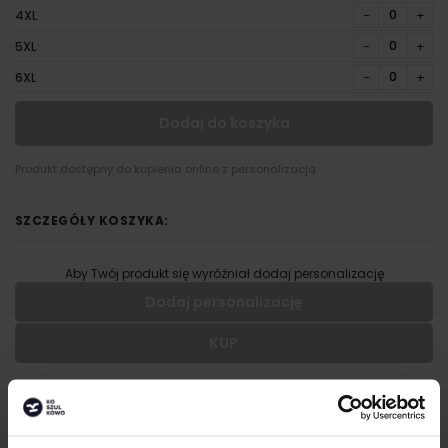
−
+
4XL
−
+
5XL
−
+
6XL
Dodaj do koszyka
Produkt dostępny do kupienia online z personalizacją
SZCZEGÓŁY KOSZYKA:
Aby Twój produkt się wyróżniał dodaj personalizację
Dodaj personalizację
KUP
Wypełnij formularz aby dodać personalizację do wybranego
produktu
OPIS
RODZAJ NADRUKU
Wytrzymały, łatwy w pielęgnacji