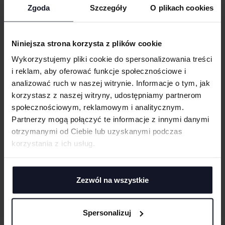
Połączenie organicznej bawełny ring-spun i mieszanki poliestru
Zgoda
Szczegóły
O plikach cookies
UMIEJSCOWIENIE
Obramowanie dekoltu z dodatkiem elastanu
Taśma wzmacniająca na karku
Niniejsza strona korzysta z plików cookie
Możliwość prania w temp. do 60°C
WIELKOŚĆ
Wykorzystujemy pliki cookie do spersonalizowania treści
cm
|
cm
W:
SZ:
Można suszyć w suszarce
i reklam, aby oferować funkcje społecznościowe i
Okrągły dekolt
WGRAJ GRAFIKĘ
analizować ruch w naszej witrynie. Informacje o tym, jak
korzystasz z naszej witryny, udostępniamy partnerom
GRAMATURA I SKŁAD
społecznościowym, reklamowym i analitycznym.
UWAGI
Partnerzy mogą połączyć te informacje z innymi danymi
CERTYFIKATY
otrzymanymi od Ciebie lub uzyskanymi podczas
korzystania z ich usług.
TECHNIKI ZDOBIENIA
Haft komputerowy
DOSTAWA I PŁATNOŚĆ
Haft komputerowy to technologia pozwalająca wykonywać zdobienia
ANULUJ
Zezwól na wszystkie
poliestrowymi nićmi za pomocą specjalnych maszyn haftujących. W
TABELA ROZMIARÓW
wyniku otrzymujemy charakterystyczne, trójwymiarowe wzory.
DODAJ
Sitodruk
Spersonalizuj
Sitodruk to technika znakowania, która wygrywa trwałością i ceną przy