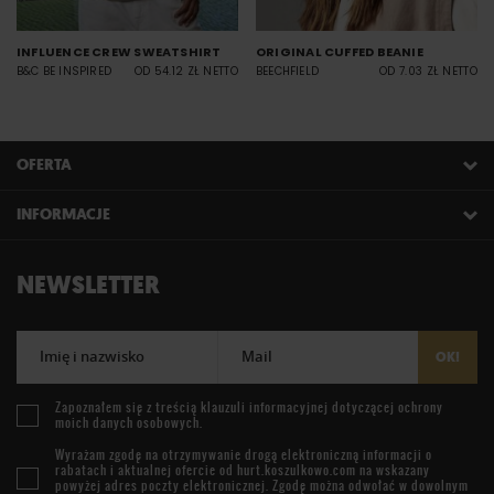
INFLUENCE CREW SWEATSHIRT
ORIGINAL CUFFED BEANIE
B&C BE INSPIRED
OD 54.12 ZŁ NETTO
BEECHFIELD
OD 7.03 ZŁ NETTO
OFERTA
INFORMACJE
NEWSLETTER
Imię i nazwisko
Mail
OK!
Zapoznałem się z treścią
klauzuli informacyjnej
dotyczącej ochrony
moich danych osobowych.
Wyrażam zgodę na otrzymywanie drogą elektroniczną informacji o
rabatach i aktualnej ofercie od
hurt.koszulkowo.com
na wskazany
powyżej adres poczty elektronicznej. Zgodę można odwołać w dowolnym