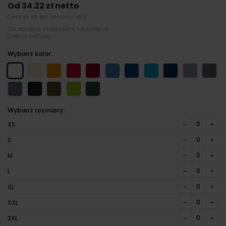
Od 34.22 zł netto
Cena za szt bez personalizacji
Jak zamówić z nadrukiem lub haftem? ›
Galeria realizacji ›
Wybierz kolor:
Wybierz rozmiary:
−
+
XS
−
+
S
−
+
M
−
+
L
−
+
XL
−
+
XXL
−
+
3XL