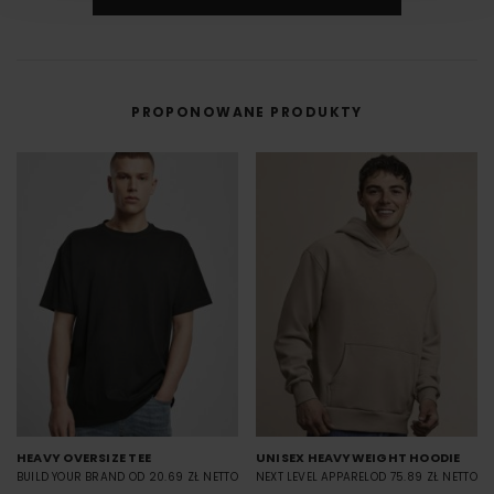
umożliwiająca na bezpośredni nadruk z pliku cyfrowego na odzieży lub
innym materiale.
DTF cyfrowy (Direct to Film) to nowoczesna metoda nadruku na odzieży,
w której grafika najpierw trafia na specjalną folię, a dopiero potem jest
przenoszona na materiał (np. koszulkę) przy użyciu prasy termicznej.
PROPONOWANE PRODUKTY
FILM - https://www.youtube.com/watch?v=hQHB5Np5ooY
HEAVY OVERSIZE TEE
UNISEX HEAVYWEIGHT HOODIE
BUILD YOUR BRAND
OD 20.69 ZŁ NETTO
NEXT LEVEL APPAREL
OD 75.89 ZŁ NETTO