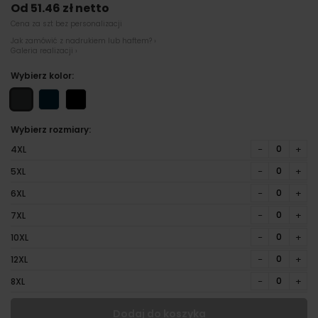
Od 51.46 zł netto
Cena za szt bez personalizacji
Jak zamówić z nadrukiem lub haftem? ›
Galeria realizacji ›
Wybierz kolor:
Wybierz rozmiary:
−
+
4XL
−
+
5XL
−
+
6XL
−
+
7XL
−
+
10XL
−
+
12XL
−
+
8XL
Dodaj do koszyka