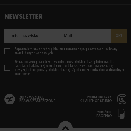
NEWSLETTER
Imię i nazwisko
Mail
OK!
Zapoznałem się z treścią
klauzuli informacyjnej
dotyczącej ochrony
moich danych osobowych.
Wyrażam zgodę na otrzymywanie drogą elektroniczną informacji o
rabatach i aktualnej ofercie od
hurt.koszulkowo.com
na wskazany
powyżej adres poczty elektronicznej. Zgodę można odwołać w dowolnym
momencie.
PROJEKT GRAFICZNY:
2017 - WSZELKIE
PRAWA ZASTRZEŻONE
CHALLENGE STUDIO
WDROŻENIE:
PAGEPRO