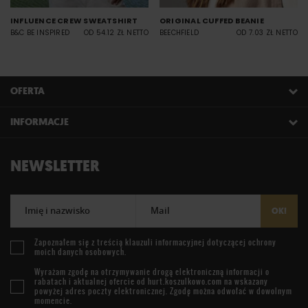
INFLUENCE CREW SWEATSHIRT
ORIGINAL CUFFED BEANIE
B&C BE INSPIRED
OD 54.12 ZŁ NETTO
BEECHFIELD
OD 7.03 ZŁ NETTO
OFERTA
INFORMACJE
NEWSLETTER
Imię i nazwisko
Mail
OK!
Zapoznałem się z treścią
klauzuli informacyjnej
dotyczącej ochrony
moich danych osobowych.
Wyrażam zgodę na otrzymywanie drogą elektroniczną informacji o
rabatach i aktualnej ofercie od
hurt.koszulkowo.com
na wskazany
powyżej adres poczty elektronicznej. Zgodę można odwołać w dowolnym
momencie.