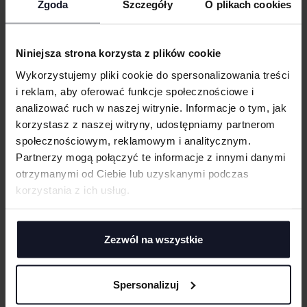
Zgoda
Szczegóły
O plikach cookies
cm
|
cm
W:
SZ:
Obróbka silikonem
Rękawy raglanowe
WGRAJ GRAFIKĘ
Niniejsza strona korzysta z plików cookie
Podwójne szwy
Ściągacze rękawów z elastanem
Wykorzystujemy pliki cookie do spersonalizowania treści
UWAGI
i reklam, aby oferować funkcje społecznościowe i
Możliwość prania w temp. 60°C
analizować ruch w naszej witrynie. Informacje o tym, jak
korzystasz z naszej witryny, udostępniamy partnerom
GRAMATURA I SKŁAD
społecznościowym, reklamowym i analitycznym.
CERTYFIKATY
Partnerzy mogą połączyć te informacje z innymi danymi
otrzymanymi od Ciebie lub uzyskanymi podczas
ANULUJ
TECHNIKI ZDOBIENIA
korzystania z ich usług.
DODAJ
Haft komputerowy
DOSTAWA I PŁATNOŚĆ
Haft komputerowy to technologia pozwalająca wykonywać zdobienia
poliestrowymi nićmi za pomocą specjalnych maszyn haftujących. W
Zezwól na wszystkie
TABELA ROZMIARÓW
wyniku otrzymujemy charakterystyczne, trójwymiarowe wzory.
Sitodruk
Sitodruk to technika znakowania, która wygrywa trwałością i ceną przy
Spersonalizuj
większych seriach. Idealny do koszulek, bluz i odzieży firmowej,