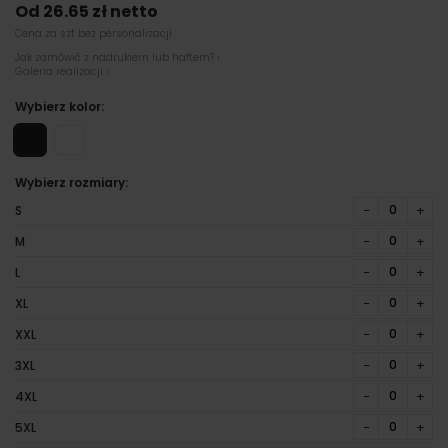
Od 26.65 zł netto
Cena za szt bez personalizacji
Jak zamówić z nadrukiem lub haftem? ›
Galeria realizacji ›
Wybierz kolor:
Wybierz rozmiary:
−
+
S
−
+
M
−
+
L
−
+
XL
−
+
XXL
−
+
3XL
−
+
4XL
−
+
5XL