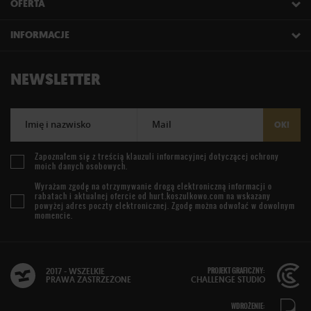
OFERTA
INFORMACJE
NEWSLETTER
Imię i nazwisko
Mail
OK!
Zapoznałem się z treścią
klauzuli informacyjnej
dotyczącej ochrony
moich danych osobowych.
Wyrażam zgodę na otrzymywanie drogą elektroniczną informacji o
rabatach i aktualnej ofercie od
hurt.koszulkowo.com
na wskazany
powyżej adres poczty elektronicznej. Zgodę można odwołać w dowolnym
momencie.
PROJEKT GRAFICZNY:
2017 - WSZELKIE
PRAWA ZASTRZEŻONE
CHALLENGE STUDIO
WDROŻENIE: