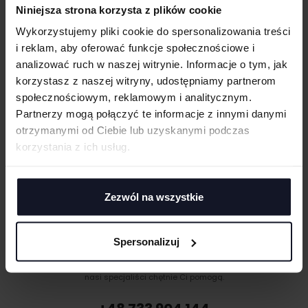
Niniejsza strona korzysta z plików cookie
cm
|
cm
W:
SZ:
Podwójny szew u dołu koszulki
Wykorzystujemy pliki cookie do spersonalizowania treści
Długi, wąski fason
WGRAJ GRAFIKĘ
i reklam, aby oferować funkcje społecznościowe i
analizować ruch w naszej witrynie. Informacje o tym, jak
GRAMATURA I SKŁAD
korzystasz z naszej witryny, udostępniamy partnerom
UWAGI
społecznościowym, reklamowym i analitycznym.
CERTYFIKATY
Partnerzy mogą połączyć te informacje z innymi danymi
otrzymanymi od Ciebie lub uzyskanymi podczas
TECHNIKI ZDOBIENIA
korzystania z ich usług.
Haft komputerowy
DOSTAWA I PŁATNOŚĆ
Haft komputerowy to technologia pozwalająca wykonywać zdobienia
ANULUJ
poliestrowymi nićmi za pomocą specjalnych maszyn haftujących. W
Zezwól na wszystkie
wyniku otrzymujemy charakterystyczne, trójwymiarowe wzory.
DODAJ
Sitodruk
Sitodruk to technika znakowania, która wygrywa trwałością i ceną przy
Spersonalizuj
większych seriach. Idealny do koszulek, bluz i odzieży firmowej,
MASZ PYTANIA? ZAPYTAJ SPECJALISTĘ
eventowej oraz merchu.
Jeśli masz pytania odnośnie naszych produktów, zdobień lub współpracy,
Flex/Flock
nasi specjaliści chętnie Ci pomogą.
Zdobienie przy pomocy folii flex lub flock pozwala na aplikację
materiału wyciętego przez ploter bezpośrednio na odzieży, koszulkach,