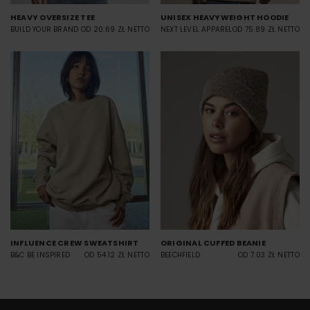
HEAVY OVERSIZE TEE
UNISEX HEAVYWEIGHT HOODIE
BUILD YOUR BRAND
OD 20.69 ZŁ NETTO
NEXT LEVEL APPAREL
OD 75.89 ZŁ NETTO
INFLUENCE CREW SWEATSHIRT
ORIGINAL CUFFED BEANIE
B&C BE INSPIRED
OD 54.12 ZŁ NETTO
BEECHFIELD
OD 7.03 ZŁ NETTO