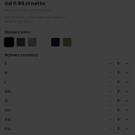
Od 11.99 zł netto
Cena za szt bez personalizacji
Jak zamówić z nadrukiem lub haftem? ›
Galeria realizacji ›
Wybierz kolor:
Wybierz rozmiary:
−
+
S
−
+
M
−
+
L
−
+
XXL
−
+
XL
−
+
3XL
−
+
4XL
−
+
5XL