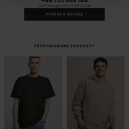
+48 733 904 144
torbach, parasolach, odzieży roboczej i innych tekstyliach.
ZAPYTANIA@KOSZULKOWO.COM
Druk cyfrowy - DTF i DTG
POPROŚ O WYCENĘ
Druk cyfrowy (DTG - Direct to Gourment) to metoda zdobienia,
umożliwiająca na bezpośredni nadruk z pliku cyfrowego na odzieży lub
innym materiale.
DTF cyfrowy (Direct to Film) to nowoczesna metoda nadruku na odzieży,
w której grafika najpierw trafia na specjalną folię, a dopiero potem jest
przenoszona na materiał (np. koszulkę) przy użyciu prasy termicznej.
PROPONOWANE PRODUKTY
FILM - https://www.youtube.com/watch?v=hQHB5Np5ooY