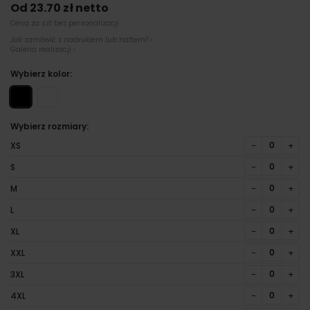
Od 23.70 zł netto
Cena za szt bez personalizacji
Jak zamówić z nadrukiem lub haftem? ›
Galeria realizacji ›
Wybierz kolor:
Wybierz rozmiary:
−
+
XS
−
+
S
−
+
M
−
+
L
−
+
XL
−
+
XXL
−
+
3XL
−
+
4XL