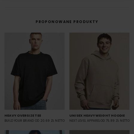
innym materiale.
DTF cyfrowy (Direct to Film) to nowoczesna metoda nadruku na odzieży,
w której grafika najpierw trafia na specjalną folię, a dopiero potem jest
przenoszona na materiał (np. koszulkę) przy użyciu prasy termicznej.
PROPONOWANE PRODUKTY
FILM - https://www.youtube.com/watch?v=hQHB5Np5ooY
HEAVY OVERSIZE TEE
UNISEX HEAVYWEIGHT HOODIE
BUILD YOUR BRAND
OD 20.69 ZŁ NETTO
NEXT LEVEL APPAREL
OD 75.89 ZŁ NETTO