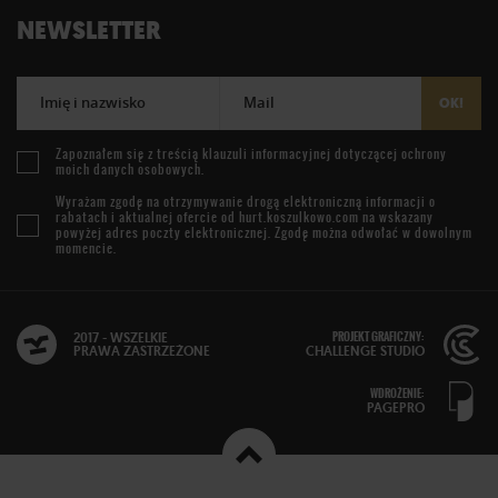
NEWSLETTER
Imię i nazwisko
Mail
OK!
Zapoznałem się z treścią
klauzuli informacyjnej
dotyczącej ochrony
moich danych osobowych.
Wyrażam zgodę na otrzymywanie drogą elektroniczną informacji o
rabatach i aktualnej ofercie od
hurt.koszulkowo.com
na wskazany
powyżej adres poczty elektronicznej. Zgodę można odwołać w dowolnym
momencie.
PROJEKT GRAFICZNY:
2017 - WSZELKIE
PRAWA ZASTRZEŻONE
CHALLENGE STUDIO
WDROŻENIE:
PAGEPRO