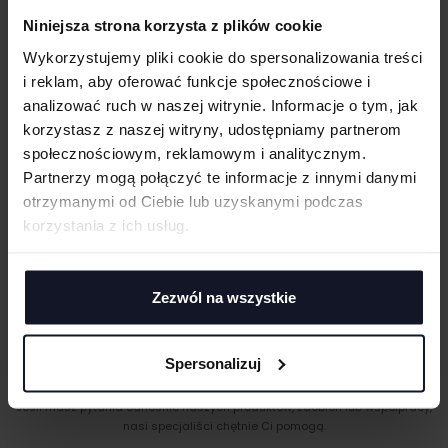
Fason slim fit
Niniejsza strona korzysta z plików cookie
Zapięcie na zatrzaski w kroku
WIELKOŚĆ
cm
|
cm
W:
SZ:
Wykorzystujemy pliki cookie do spersonalizowania treści
GRAMATURA I SKŁAD
i reklam, aby oferować funkcje społecznościowe i
WGRAJ GRAFIKĘ
analizować ruch w naszej witrynie. Informacje o tym, jak
CERTYFIKATY
korzystasz z naszej witryny, udostępniamy partnerom
społecznościowym, reklamowym i analitycznym.
UWAGI
TECHNIKI ZDOBIENIA
Partnerzy mogą połączyć te informacje z innymi danymi
otrzymanymi od Ciebie lub uzyskanymi podczas
Haft komputerowy
DOSTAWA I PŁATNOŚĆ
korzystania z ich usług.
Haft komputerowy to technologia pozwalająca wykonywać zdobienia
poliestrowymi nićmi za pomocą specjalnych maszyn haftujących. W
TABELA ROZMIARÓW
wyniku otrzymujemy charakterystyczne, trójwymiarowe wzory.
ANULUJ
Sitodruk
Zezwól na wszystkie
Sitodruk to technika znakowania, która wygrywa trwałością i ceną przy
DODAJ
większych seriach. Idealny do koszulek, bluz i odzieży firmowej,
eventowej oraz merchu.
Spersonalizuj
Flex/Flock
MASZ PYTANIA? ZAPYTAJ SPECJALISTĘ
Zdobienie przy pomocy folii flex lub flock pozwala na aplikację
Jeśli masz pytania odnośnie naszych produktów, zdobień lub współpracy,
materiału wyciętego przez ploter bezpośrednio na odzieży, koszulkach,
nasi specjaliści chętnie Ci pomogą.
torbach, parasolach, odzieży roboczej i innych tekstyliach.