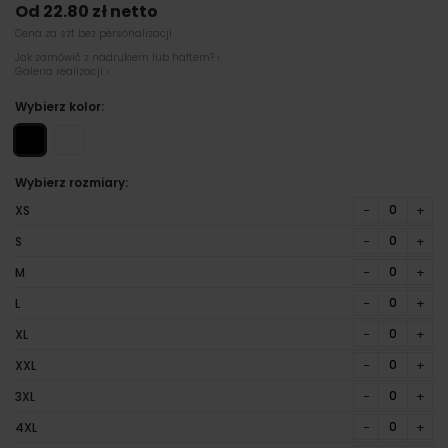
Od 22.80 zł netto
Cena za szt bez personalizacji
Jak zamówić z nadrukiem lub haftem? ›
Galeria realizacji ›
Wybierz kolor:
Wybierz rozmiary:
−
+
XS
−
+
S
−
+
M
−
+
L
−
+
XL
−
+
XXL
−
+
3XL
−
+
4XL