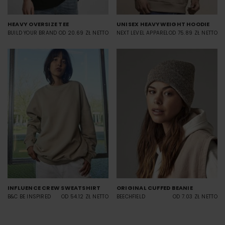
HEAVY OVERSIZE TEE
UNISEX HEAVYWEIGHT HOODIE
BUILD YOUR BRAND
OD 20.69 ZŁ NETTO
NEXT LEVEL APPAREL
OD 75.89 ZŁ NETTO
INFLUENCE CREW SWEATSHIRT
ORIGINAL CUFFED BEANIE
B&C BE INSPIRED
OD 54.12 ZŁ NETTO
BEECHFIELD
OD 7.03 ZŁ NETTO