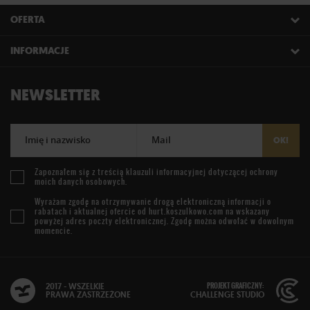
OFERTA
INFORMACJE
NEWSLETTER
Imię i nazwisko
Mail
OK!
Zapoznałem się z treścią
klauzuli informacyjnej
dotyczącej ochrony
moich danych osobowych.
Wyrażam zgodę na otrzymywanie drogą elektroniczną informacji o
rabatach i aktualnej ofercie od
hurt.koszulkowo.com
na wskazany
powyżej adres poczty elektronicznej. Zgodę można odwołać w dowolnym
momencie.
PROJEKT GRAFICZNY:
2017 - WSZELKIE
PRAWA ZASTRZEŻONE
CHALLENGE STUDIO