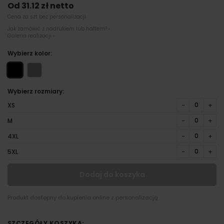
Od 31.12 zł netto
Cena za szt bez personalizacji
Jak zamówić z nadrukiem lub haftem? ›
Galeria realizacji ›
Wybierz kolor:
Wybierz rozmiary:
−
+
XS
−
+
M
−
+
4XL
−
+
5XL
Dodaj do koszyka
Produkt dostępny do kupienia online z personalizacją
SZCZEGÓŁY KOSZYKA: