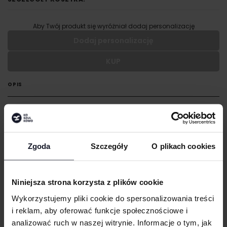
Aby Twój produkt się wyróżniał dodaj personalizację
Dodaj personalizację
KUP
Wypełnij formularz aby dodać personalizację do wybranego
produktu
OPIS
RODZAJ NADRUKU
Tkanina French Terry
Zaokrąglony dół bluzy
UMIEJSCOWIENIE
Opadające ramiona
Zgoda
Szczegóły
O plikach cookies
Kaptur
WIELKOŚĆ
GRAMATURA I SKŁAD
cm
|
cm
W:
SZ:
Niniejsza strona korzysta z plików cookie
WGRAJ GRAFIKĘ
CERTYFIKATY
Wykorzystujemy pliki cookie do spersonalizowania treści
i reklam, aby oferować funkcje społecznościowe i
TECHNIKI ZDOBIENIA
analizować ruch w naszej witrynie. Informacje o tym, jak