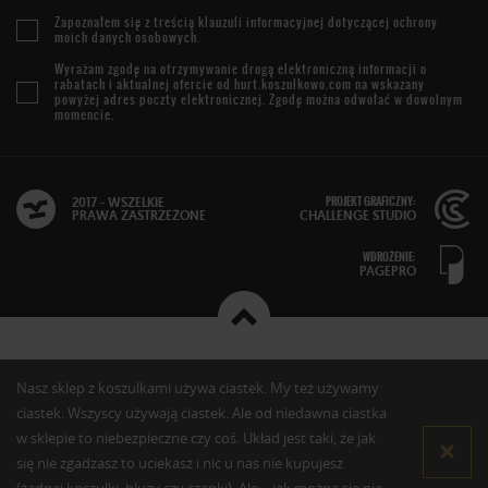
Zapoznałem się z treścią
klauzuli informacyjnej
dotyczącej ochrony
moich danych osobowych.
Wyrażam zgodę na otrzymywanie drogą elektroniczną informacji o
rabatach i aktualnej ofercie od
hurt.koszulkowo.com
na wskazany
powyżej adres poczty elektronicznej. Zgodę można odwołać w dowolnym
momencie.
PROJEKT GRAFICZNY:
2017 - WSZELKIE
PRAWA ZASTRZEŻONE
CHALLENGE STUDIO
WDROŻENIE:
PAGEPRO
Nasz sklep z koszulkami używa ciastek. My też używamy
ciastek. Wszyscy używają ciastek. Ale od niedawna ciastka
w sklepie to niebezpieczne czy coś. Układ jest taki, że jak
się nie zgadzasz to uciekasz i nic u nas nie kupujesz