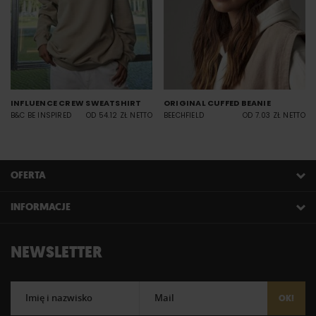
INFLUENCE CREW SWEATSHIRT
ORIGINAL CUFFED BEANIE
B&C BE INSPIRED
OD 54.12 ZŁ NETTO
BEECHFIELD
OD 7.03 ZŁ NETTO
OFERTA
INFORMACJE
NEWSLETTER
Imię i nazwisko
Mail
OK!