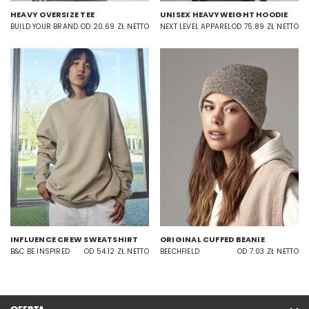
HEAVY OVERSIZE TEE
UNISEX HEAVYWEIGHT HOODIE
BUILD YOUR BRAND
OD 20.69 ZŁ NETTO
NEXT LEVEL APPAREL
OD 75.89 ZŁ NETTO
INFLUENCE CREW SWEATSHIRT
ORIGINAL CUFFED BEANIE
B&C BE INSPIRED
OD 54.12 ZŁ NETTO
BEECHFIELD
OD 7.03 ZŁ NETTO