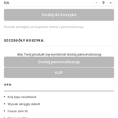
−
+
5XL
Dodaj do koszyka
Produkt dostępny do kupienia online z personalizacją
SZCZEGÓŁY KOSZYKA:
Aby Twój produkt się wyróżniał dodaj personalizację
Dodaj personalizację
KUP
Wypełnij formularz aby dodać personalizację do wybranego
produktu
OPIS
RODZAJ NADRUKU
Krój typu racerback
Wysoki okrągły dekolt
UMIEJSCOWIENIE
Fason slim fit