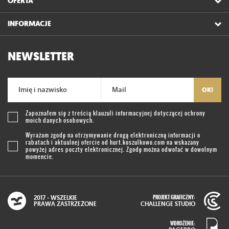
OFERTA
INFORMACJE
NEWSLETTER
Imię i nazwisko
Mail
OK!
Zapoznałem się z treścią
klauzuli informacyjnej
dotyczącej ochrony
moich danych osobowych.
Wyrażam zgodę na otrzymywanie drogą elektroniczną informacji o
rabatach i aktualnej ofercie od
hurt.koszulkowo.com
na wskazany
powyżej adres poczty elektronicznej. Zgodę można odwołać w dowolnym
momencie.
PROJEKT GRAFICZNY:
2017 - WSZELKIE
PRAWA ZASTRZEŻONE
CHALLENGE STUDIO
WDROŻENIE: