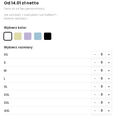
Od 14.01 zł netto
Cena za szt bez personalizacji
Jak zamówić z nadrukiem lub haftem? ›
Galeria realizacji ›
Wybierz kolor:
Wybierz rozmiary:
−
+
XS
−
+
S
−
+
M
−
+
L
−
+
XL
−
+
XXL
−
+
3XL
−
+
4XL