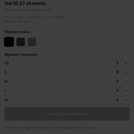
Od 10.27 zł netto
Cena za szt bez personalizacji
Jak zamówić z nadrukiem lub haftem? ›
Galeria realizacji ›
Wybierz kolor:
Wybierz rozmiary:
−
+
XS
−
+
S
−
+
M
−
+
L
−
+
XL
Dodaj do koszyka
Produkt dostępny do kupienia online z personalizacją