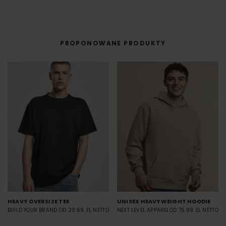
w której grafika najpierw trafia na specjalną folię, a dopiero potem jest
przenoszona na materiał (np. koszulkę) przy użyciu prasy termicznej.
FILM - https://www.youtube.com/watch?v=hQHB5Np5ooY
PROPONOWANE PRODUKTY
HEAVY OVERSIZE TEE
UNISEX HEAVYWEIGHT HOODIE
BUILD YOUR BRAND
OD 20.69 ZŁ NETTO
NEXT LEVEL APPAREL
OD 75.89 ZŁ NETTO