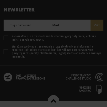
NEWSLETTER
Imię i nazwisko
Mail
OK!
Zapoznałem się z treścią
klauzuli informacyjnej
dotyczącej ochrony
moich danych osobowych.
Wyrażam zgodę na otrzymywanie drogą elektroniczną informacji o
rabatach i aktualnej ofercie od
hurt.koszulkowo.com
na wskazany
powyżej adres poczty elektronicznej. Zgodę można odwołać w dowolnym
momencie.
PROJEKT GRAFICZNY:
2017 - WSZELKIE
PRAWA ZASTRZEŻONE
CHALLENGE STUDIO
WDROŻENIE:
PAGEPRO