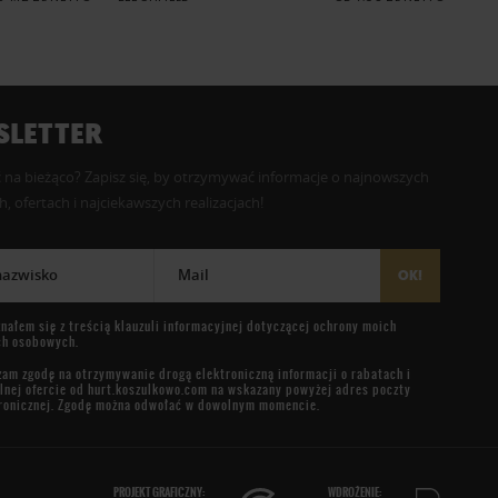
LETTER
 na bieżąco? Zapisz się, by otrzymywać informacje o najnowszych
, ofertach i najciekawszych realizacjach!
 nazwisko
Mail
OK!
nałem się z treścią
klauzuli informacyjnej
dotyczącej ochrony moich
ch osobowych.
am zgodę na otrzymywanie drogą elektroniczną informacji o rabatach i
lnej ofercie od
hurt.koszulkowo.com
na wskazany powyżej adres poczty
ronicznej. Zgodę można odwołać w dowolnym momencie.
PROJEKT GRAFICZNY:
WDROŻENIE: