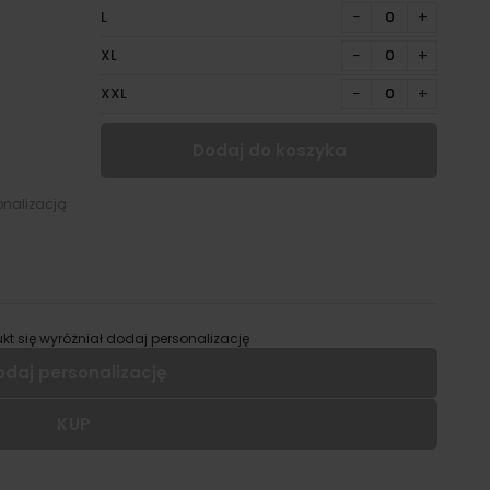
L
−
+
XL
−
+
XXL
−
+
Dodaj do koszyka
onalizacją
kt się wyróżniał dodaj personalizację
odaj personalizację
KUP
 dodać personalizację do wybranego produktu