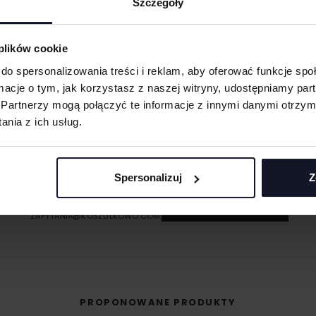
Szczegóły
eną przy większych
 plików cookie
 oraz merchu.
do spersonalizowania treści i reklam, aby oferować funkcje sp
ormacje o tym, jak korzystasz z naszej witryny, udostępniamy p
 materiału wyciętego
Partnerzy mogą połączyć te informacje z innymi danymi otrzym
asolach, odzieży
nia z ich usług.
MASZ PYTANIA? ZAPYTAJ SPECJALISTĘ
śli masz pytania odnośnie naszych produktów, zdobień lub współpracy, n
 umożliwiająca na
specjaliści chętnie Ci pomogą.
eriale.
Spersonalizuj
Z
odzieży, w której
+48 733 904 144
t przenoszona na
POPROŚ O WYCENĘ
ZAPYTANIA@KOSZULKOWO.COM
PROPONOWANE PRODUKTY