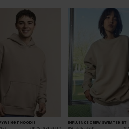
VYWEIGHT HOODIE
INFLUENCE CREW SWEATSHIRT
PAREL
OD 75.89 ZŁ NETTO
B&C BE INSPIRED
OD 