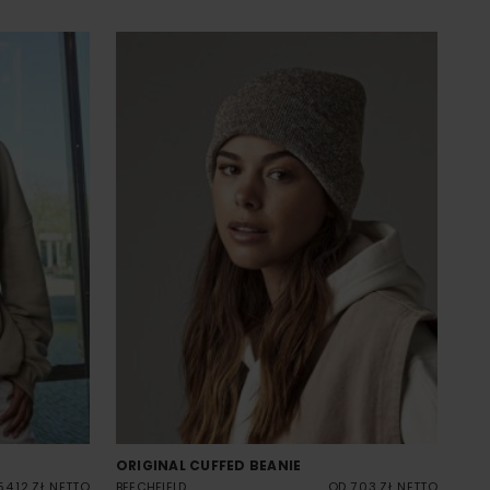
ORIGINAL CUFFED BEANIE
54.12 ZŁ NETTO
BEECHFIELD
OD 7.03 ZŁ NETTO