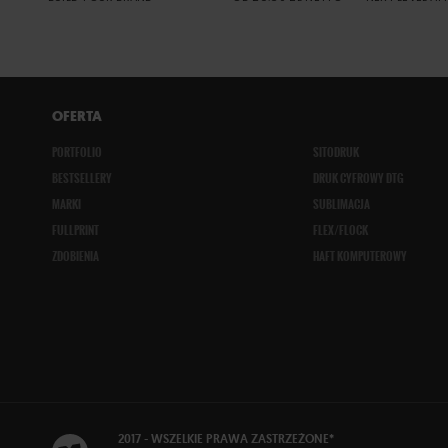
OFERTA
PORTFOLIO
SITODRUK
BESTSELLERY
DRUK CYFROWY DTG
MARKI
SUBLIMACJA
FULLPRINT
FLEX/FLOCK
ZDOBIENIA
HAFT KOMPUTEROWY
2017 - WSZELKIE
PRAWA ZASTRZEŻONE
*