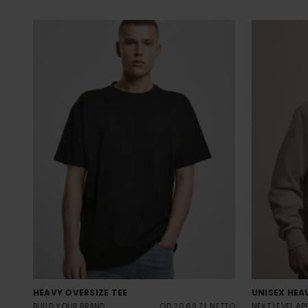
HEAVY OVERSIZE TEE
UNISEX HEA
BUILD YOUR BRAND
OD 20.69 ZŁ NETTO
NEXT LEVEL AP