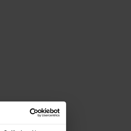
|
cm
SZ:
DODAJ