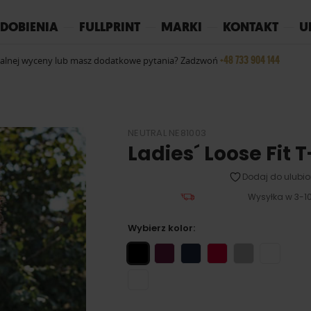
REPLAY
YOKO
PIŻAMY
DOBIENIA
FULLPRINT
MARKI
KONTAKT
U
+48 733 904 144
ualnej wyceny lub masz dodatkowe pytania? Zadzwoń
NEUTRAL NE81003
Ladies´ Loose Fit T
Dodaj do ulubio
Wysyłka w 3-10
Wybierz kolor: