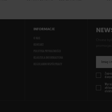
NEWS
INFORMACJE
O NAS
Chcesz być
KONTAKT
promocjach
POLITYKA PRYWATNOŚCI
KLAUZULA INFORMACYJNA
Imię i
REGULAMIN WSPÓŁPRACY
Zapoz
dany
Wyraż
aktua
elekt