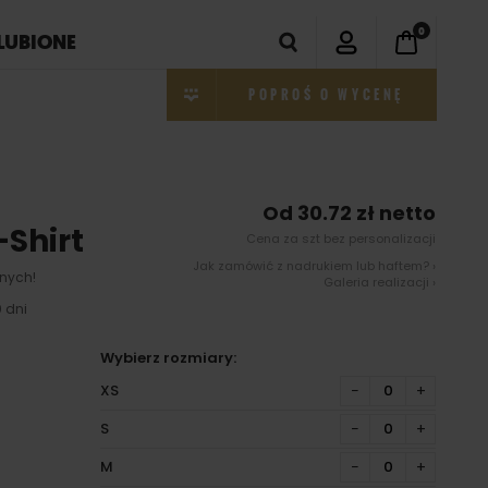
0
LUBIONE
POPROŚ O WYCENĘ
Od 30.72 zł netto
-Shirt
Cena za szt bez personalizacji
Jak zamówić z nadrukiem lub haftem? ›
nych!
Galeria realizacji ›
 dni
Wybierz rozmiary:
XS
−
+
S
−
+
M
−
+