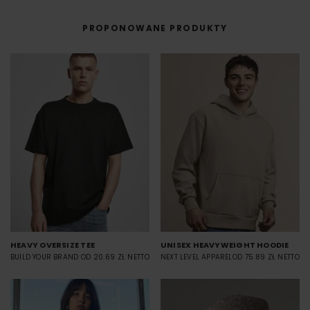
FILM - https://www.youtube.com/watch?v=hQHB5Np5ooY
PROPONOWANE PRODUKTY
HEAVY OVERSIZE TEE
UNISEX HEAVYWEIGHT HOODIE
BUILD YOUR BRAND
OD 20.69 ZŁ NETTO
NEXT LEVEL APPAREL
OD 75.89 ZŁ NETTO