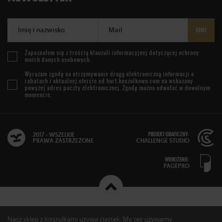
Imię i nazwisko
Mail
OK!
Zapoznałem się z treścią
klauzuli informacyjnej
dotyczącej ochrony
moich danych osobowych.
Wyrażam zgodę na otrzymywanie drogą elektroniczną informacji o
rabatach i aktualnej ofercie od
hurt.koszulkowo.com
na wskazany
powyżej adres poczty elektronicznej. Zgodę można odwołać w dowolnym
momencie.
PROJEKT GRAFICZNY:
2017 - WSZELKIE
PRAWA ZASTRZEŻONE
CHALLENGE STUDIO
WDROŻENIE:
PAGEPRO
Nasz sklep z koszulkami używa ciastek. My też używamy