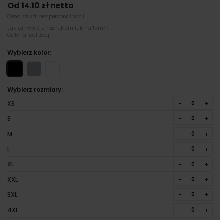
Od 14.10 zł netto
Cena za szt bez personalizacji
Jak zamówić z nadrukiem lub haftem? ›
Galeria realizacji ›
Wybierz kolor:
Wybierz rozmiary:
−
+
XS
−
+
S
−
+
M
−
+
L
−
+
XL
−
+
XXL
−
+
3XL
−
+
4XL