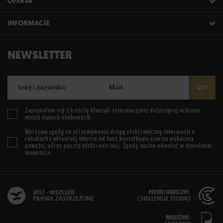
OFERTA
INFORMACJE
NEWSLETTER
Imię i nazwisko
Mail
OK!
Zapoznałem się z treścią
klauzuli informacyjnej
dotyczącej ochrony
moich danych osobowych.
Wyrażam zgodę na otrzymywanie drogą elektroniczną informacji o
rabatach i aktualnej ofercie od
hurt.koszulkowo.com
na wskazany
powyżej adres poczty elektronicznej. Zgodę można odwołać w dowolnym
momencie.
PROJEKT GRAFICZNY:
2017 - WSZELKIE
PRAWA ZASTRZEŻONE
CHALLENGE STUDIO
WDROŻENIE: