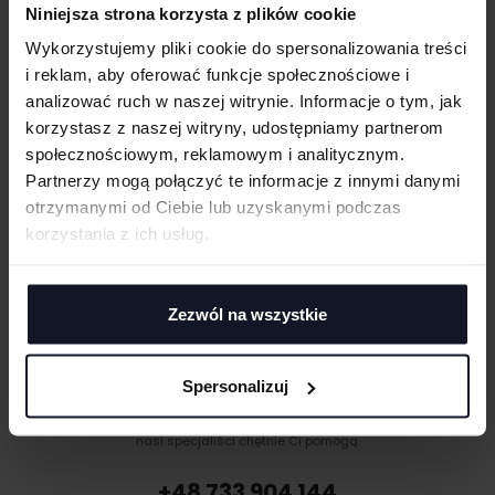
Głęboki dekolt
Niniejsza strona korzysta z plików cookie
WIELKOŚĆ
Wykorzystujemy pliki cookie do spersonalizowania treści
GRAMATURA I SKŁAD
cm
|
cm
W:
SZ:
i reklam, aby oferować funkcje społecznościowe i
WGRAJ GRAFIKĘ
analizować ruch w naszej witrynie. Informacje o tym, jak
CERTYFIKATY
korzystasz z naszej witryny, udostępniamy partnerom
społecznościowym, reklamowym i analitycznym.
TECHNIKI ZDOBIENIA
UWAGI
Partnerzy mogą połączyć te informacje z innymi danymi
Haft komputerowy
otrzymanymi od Ciebie lub uzyskanymi podczas
DOSTAWA I PŁATNOŚĆ
Haft komputerowy to technologia pozwalająca wykonywać zdobienia
korzystania z ich usług.
poliestrowymi nićmi za pomocą specjalnych maszyn haftujących. W
TABELA ROZMIARÓW
wyniku otrzymujemy charakterystyczne, trójwymiarowe wzory.
Sitodruk
Sitodruk to technika znakowania, która wygrywa trwałością i ceną przy
Zezwól na wszystkie
ANULUJ
większych seriach. Idealny do koszulek, bluz i odzieży firmowej,
eventowej oraz merchu.
DODAJ
Flex/Flock
Spersonalizuj
MASZ PYTANIA? ZAPYTAJ SPECJALISTĘ
Zdobienie przy pomocy folii flex lub flock pozwala na aplikację
Jeśli masz pytania odnośnie naszych produktów, zdobień lub współpracy,
materiału wyciętego przez ploter bezpośrednio na odzieży, koszulkach,
nasi specjaliści chętnie Ci pomogą.
torbach, parasolach, odzieży roboczej i innych tekstyliach.
Druk cyfrowy - DTF i DTG
+48 733 904 144