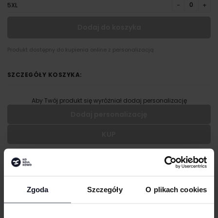
−
+
5XL
Dodaj do koszyka
Produkt dostępny do kupienia online z personalizacją
SZCZEGÓŁY KOSZYKA:
Aby Twój produkt się wyróżniał dodaj personalizację
Dodaj personalizację
KUP
Wypełnij formularz aby dodać personalizację do wybranego
produktu
OPIS
RODZAJ NADRUKU
Bardzo głębokie wycięcie pach
Zgoda
Szczegóły
O plikach cookies
Fason slim fit
UMIEJSCOWIENIE
Szerokie ramiączka