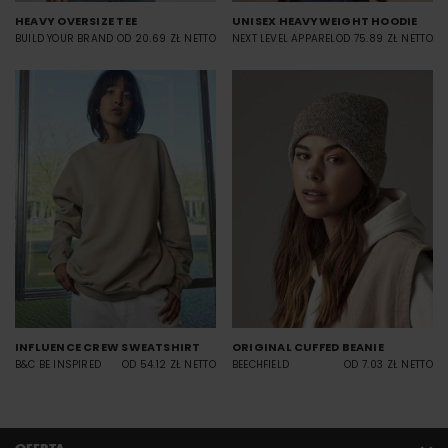
HEAVY OVERSIZE TEE
UNISEX HEAVYWEIGHT HOODIE
BUILD YOUR BRAND
OD 20.69 ZŁ NETTO
NEXT LEVEL APPAREL
OD 75.89 ZŁ NETTO
INFLUENCE CREW SWEATSHIRT
ORIGINAL CUFFED BEANIE
B&C BE INSPIRED
OD 54.12 ZŁ NETTO
BEECHFIELD
OD 7.03 ZŁ NETTO