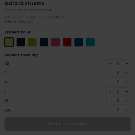
Od 13.12 zł netto
Cena za szt bez personalizacji
Jak zamówić z nadrukiem lub haftem? ›
Galeria realizacji ›
Wybierz kolor:
Wybierz rozmiary:
−
+
XS
−
+
S
−
+
M
−
+
L
−
+
XL
−
+
XXL
Dodaj do koszyka