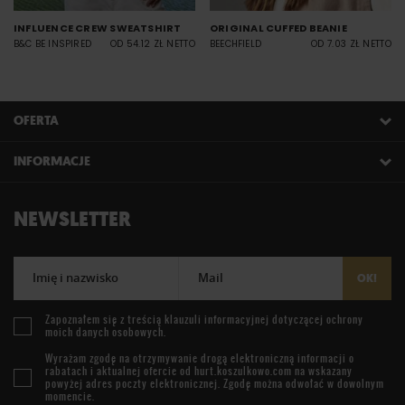
INFLUENCE CREW SWEATSHIRT
ORIGINAL CUFFED BEANIE
B&C BE INSPIRED
OD 54.12 ZŁ NETTO
BEECHFIELD
OD 7.03 ZŁ NETTO
OFERTA
INFORMACJE
NEWSLETTER
Imię i nazwisko
Mail
OK!
Zapoznałem się z treścią
klauzuli informacyjnej
dotyczącej ochrony
moich danych osobowych.
Wyrażam zgodę na otrzymywanie drogą elektroniczną informacji o
rabatach i aktualnej ofercie od
hurt.koszulkowo.com
na wskazany
powyżej adres poczty elektronicznej. Zgodę można odwołać w dowolnym
momencie.