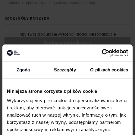
Produkt dostępny do kupienia online z personalizacją
SZCZEGÓŁY KOSZYKA:
Aby Twój produkt się wyróżniał dodaj personalizację
Dodaj personalizację
KUP
Wypełnij formularz aby dodać personalizację do wybranego
produktu
GRAMATURA I SKŁAD
Zgoda
Szczegóły
O plikach cookies
RODZAJ NADRUKU
PRANIE I PIELĘGNACJA
Niniejsza strona korzysta z plików cookie
UMIEJSCOWIENIE
TECHNIKI ZDOBIENIA
Wykorzystujemy pliki cookie do spersonalizowania treści
i reklam, aby oferować funkcje społecznościowe i
Haft komputerowy
DOSTAWA I PŁATNOŚĆ
Haft komputerowy to technologia pozwalająca wykonywać zdobienia
analizować ruch w naszej witrynie. Informacje o tym, jak
WIELKOŚĆ
poliestrowymi nićmi za pomocą specjalnych maszyn haftujących. W
korzystasz z naszej witryny, udostępniamy partnerom
cm
|
cm
W:
SZ:
wyniku otrzymujemy charakterystyczne, trójwymiarowe wzory.
społecznościowym, reklamowym i analitycznym.
Sitodruk
WGRAJ GRAFIKĘ