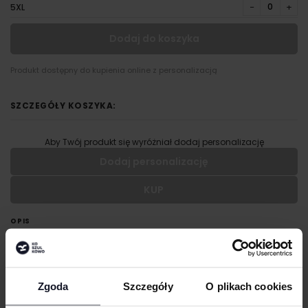
−
+
5XL
Dodaj do koszyka
Produkt dostępny do kupienia online z personalizacją
SZCZEGÓŁY KOSZYKA:
Aby Twój produkt się wyróżniał dodaj personalizację
Dodaj personalizację
KUP
Wypełnij formularz aby dodać personalizację do wybranego
produktu
OPIS
RODZAJ NADRUKU
Fason oversize
Tkanina frotte
UMIEJSCOWIENIE
Zgoda
Szczegóły
O plikach cookies
Dzianina prążkowana 1×1