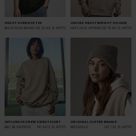
HEAVY OVERSIZE TEE
UNISEX HEAVYWEIGHT HOODIE
BUILD YOUR BRAND
OD 20.69 ZŁ NETTO
NEXT LEVEL APPAREL
OD 75.89 ZŁ NETTO
INFLUENCE CREW SWEATSHIRT
ORIGINAL CUFFED BEANIE
B&C BE INSPIRED
OD 54.12 ZŁ NETTO
BEECHFIELD
OD 7.03 ZŁ NETTO