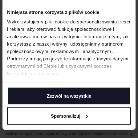
Acid wash
Kaptur
WIELKOŚĆ
Niniejsza strona korzysta z plików cookie
cm
|
cm
W:
SZ:
Kieszeń kangurka
Wykorzystujemy pliki cookie do spersonalizowania treści
WGRAJ GRAFIKĘ
i reklam, aby oferować funkcje społecznościowe i
GRAMATURA I SKŁAD
analizować ruch w naszej witrynie. Informacje o tym, jak
korzystasz z naszej witryny, udostępniamy partnerom
CERTYFIKATY
UWAGI
społecznościowym, reklamowym i analitycznym.
Partnerzy mogą połączyć te informacje z innymi danymi
TECHNIKI ZDOBIENIA
otrzymanymi od Ciebie lub uzyskanymi podczas
Haft komputerowy
korzystania z ich usług.
DOSTAWA I PŁATNOŚĆ
Haft komputerowy to technologia pozwalająca wykonywać zdobienia
poliestrowymi nićmi za pomocą specjalnych maszyn haftujących. W
ANULUJ
TABELA ROZMIARÓW
wyniku otrzymujemy charakterystyczne, trójwymiarowe wzory.
Zezwól na wszystkie
Sitodruk
DODAJ
Sitodruk to technika znakowania, która wygrywa trwałością i ceną przy
większych seriach. Idealny do koszulek, bluz i odzieży firmowej,
eventowej oraz merchu.
Spersonalizuj
Druk cyfrowy - DTF i DTG
MASZ PYTANIA? ZAPYTAJ SPECJALISTĘ
Druk cyfrowy (DTG - Direct to Gourment) to metoda zdobienia,
Jeśli masz pytania odnośnie naszych produktów, zdobień lub współpracy,
umożliwiająca na bezpośredni nadruk z pliku cyfrowego na odzieży lub