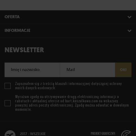
OFERTA
INFORMACJE
NEWSLETTER
Imię i nazwisko
Mail
OK!
Zapoznałem się z treścią
klauzuli informacyjnej
dotyczącej ochrony
moich danych osobowych.
Wyrażam zgodę na otrzymywanie drogą elektroniczną informacji o
rabatach i aktualnej ofercie od
hurt.koszulkowo.com
na wskazany
powyżej adres poczty elektronicznej. Zgodę można odwołać w dowolnym
momencie.
PROJEKT GRAFICZNY:
2017 - WSZELKIE