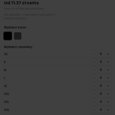
Od 71.37 zł netto
Cena za szt bez personalizacji
Jak zamówić z nadrukiem lub haftem? ›
Galeria realizacji ›
Wybierz kolor:
Wybierz rozmiary:
−
+
XS
−
+
S
−
+
M
−
+
L
−
+
XL
−
+
XXL
−
+
3XL
−
+
4XL