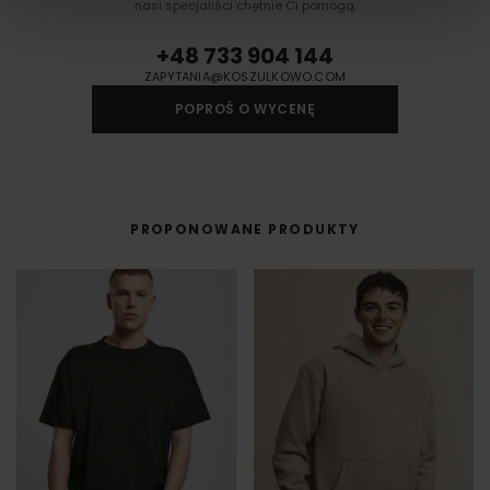
nasi specjaliści chętnie Ci pomogą.
innym materiale.
DTF cyfrowy (Direct to Film) to nowoczesna metoda nadruku na odzieży,
+48 733 904 144
w której grafika najpierw trafia na specjalną folię, a dopiero potem jest
przenoszona na materiał (np. koszulkę) przy użyciu prasy termicznej.
ZAPYTANIA@KOSZULKOWO.COM
FILM - https://www.youtube.com/watch?v=hQHB5Np5ooY
POPROŚ O WYCENĘ
PROPONOWANE PRODUKTY