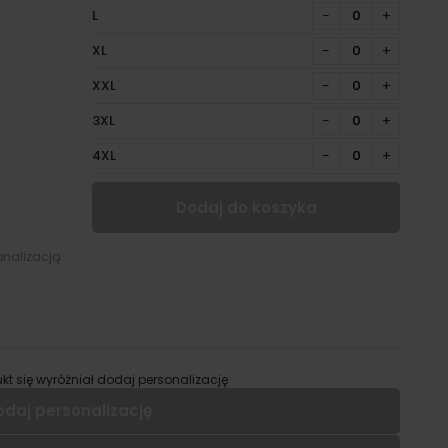
L
−
+
XL
−
+
XXL
−
+
3XL
−
+
4XL
−
+
Dodaj do koszyka
onalizacją
kt się wyróżniał dodaj personalizację
odaj personalizację