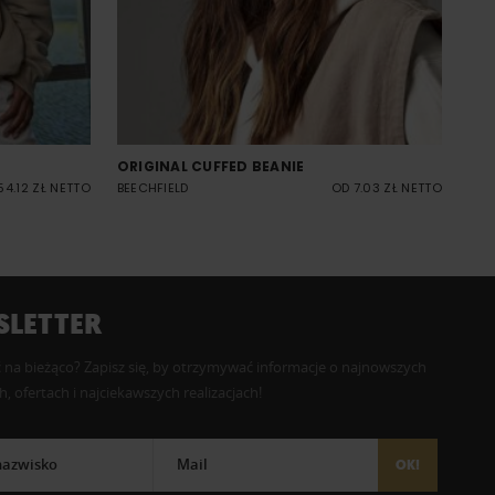
ORIGINAL CUFFED BEANIE
54.12 ZŁ NETTO
BEECHFIELD
OD 7.03 ZŁ NETTO
LETTER
 na bieżąco? Zapisz się, by otrzymywać informacje o najnowszych
, ofertach i najciekawszych realizacjach!
 nazwisko
Mail
OK!