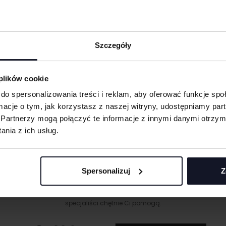
Szczegóły
obienia
 plików cookie
ych. W wyniku
do spersonalizowania treści i reklam, aby oferować funkcje sp
ormacje o tym, jak korzystasz z naszej witryny, udostępniamy p
eną przy większych
Partnerzy mogą połączyć te informacje z innymi danymi otrzym
 oraz merchu.
nia z ich usług.
 umożliwiająca na
eriale.
Spersonalizuj
Z
odzieży, w której
MASZ PYTANIA? ZAPYTAJ SPECJALISTĘ
t przenoszona na
śli masz pytania odnośnie naszych produktów, zdobień lub współpracy, n
specjaliści chętnie Ci pomogą.