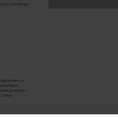
Wypełnij formularz aby
zący z recyklingu
RODZAJ NADRUKU
UMIEJSCOWIENIE
cm
W:
WIELKOŚĆ
WGRAJ GRAFIKĘ
UWAGI
kcję bawełny za
 wszystkich
ANULUJ
odukt pochodzi z
r Cotton