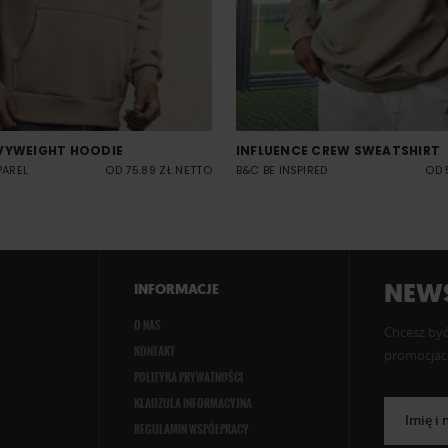
VYWEIGHT HOODIE
INFLUENCE CREW SWEATSHIRT
PAREL
OD 75.89 ZŁ NETTO
B&C BE INSPIRED
OD 
NEWS
INFORMACJE
O NAS
Chcesz być
KONTAKT
promocjach
POLITYKA PRYWATNOŚCI
KLAUZULA INFORMACYJNA
Imię i
REGULAMIN WSPÓŁPRACY