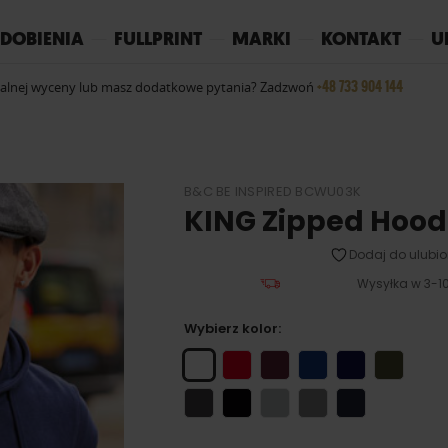
REPLAY
YOKO
PIŻAMY
DOBIENIA
FULLPRINT
MARKI
KONTAKT
U
+48 733 904 144
ualnej wyceny lub masz dodatkowe pytania? Zadzwoń
B&C BE INSPIRED BCWU03K
KING Zipped Hood
Dodaj do ulubio
Wysyłka w 3-10
Wybierz kolor: