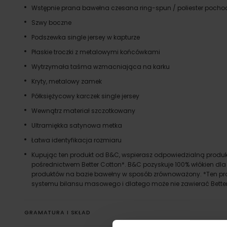
Wstępnie prana bawełna czesana ring-spun / poliester pochod
Szwy boczne
Podszewka single jersey w kapturze
Płaskie troczki z metalowymi końcówkami
Wytrzymała taśma wzmacniająca na karku
Kryty, metalowy zamek
Półksiężycowy karczek single jersey
Wewnątrz materiał szczotkowany
Ultramiękka satynowa metka
Łatwa identyfikacja rozmiaru
Kupując ten produkt od B&C, wspierasz odpowiedzialną produ
pośrednictwem Better Cotton*. B&C pozyskuje 100% włókien dla
produktów na bazie bawełny w sposób zrównoważony. *Ten pr
systemu bilansu masowego i dlatego może nie zawierać Bette
GRAMATURA I SKŁAD