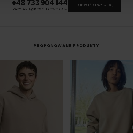
+48 733 904 144
POPROŚ O WYCENĘ
ZAPYTANIA@KOSZULKOWO.COM
PROPONOWANE PRODUKTY