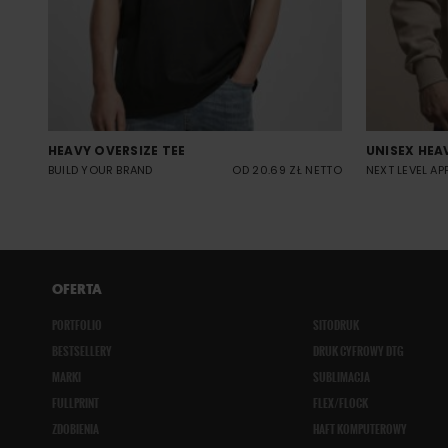
HEAVY OVERSIZE TEE
UNISEX HEA
BUILD YOUR BRAND
OD 20.69 ZŁ NETTO
NEXT LEVEL AP
OFERTA
PORTFOLIO
SITODRUK
BESTSELLERY
DRUK CYFROWY DTG
MARKI
SUBLIMACJA
FULLPRINT
FLEX/FLOCK
ZDOBIENIA
HAFT KOMPUTEROWY