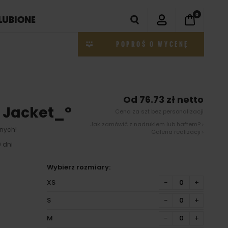
0
LUBIONE
POPROŚ O WYCENĘ
Od 76.73 zł netto
 Jacket_°
Cena za szt bez personalizacji
Jak zamówić z nadrukiem lub haftem? ›
nych!
Galeria realizacji ›
 dni
Wybierz rozmiary:
XS
−
+
S
−
+
M
−
+