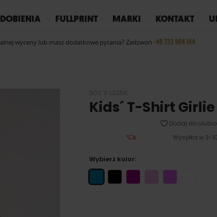
REPLAY
YOKO
PIŻAMY
DOBIENIA
FULLPRINT
MARKI
KONTAKT
U
+48 733 904 144
ualnej wyceny lub masz dodatkowe pytania? Zadzwoń
SOL´S L225K
Kids´ T-Shirt Girli
Dodaj do ulubio
Wysyłka w 3-10
Wybierz kolor: