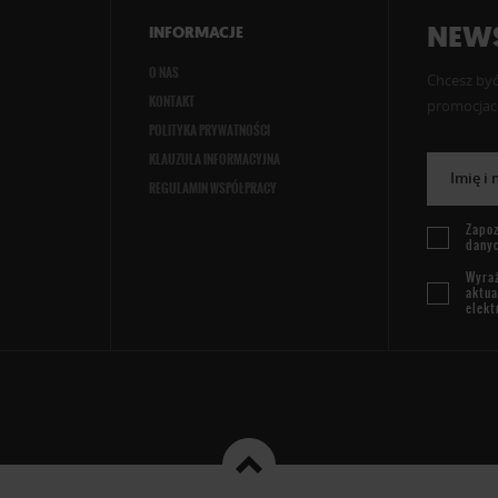
NEWS
INFORMACJE
O NAS
Chcesz być
KONTAKT
promocjach
POLITYKA PRYWATNOŚCI
KLAUZULA INFORMACYJNA
Imię i
REGULAMIN WSPÓŁPRACY
Zapoz
dany
Wyraż
aktua
elekt