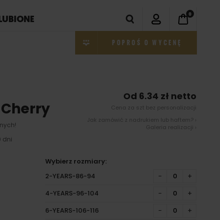
0
LUBIONE
POPROŚ O WYCENĘ
Od 6.34 zł netto
e Cherry
Cena za szt bez personalizacji
Jak zamówić z nadrukiem lub haftem? ›
nych!
Galeria realizacji ›
 dni
Wybierz rozmiary:
2-YEARS-86-94
−
+
4-YEARS-96-104
−
+
6-YEARS-106-116
−
+