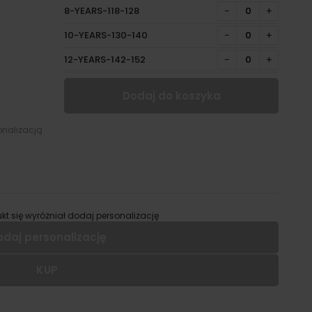
8-YEARS-118-128
−
+
10-YEARS-130-140
−
+
12-YEARS-142-152
−
+
Dodaj do koszyka
onalizacją
kt się wyróżniał dodaj personalizację
odaj personalizację
KUP
 dodać personalizację do wybranego produktu