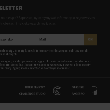
LETTER
 na bieżąco? Zapisz się, by otrzymywać informacje o najnowszych
, ofertach i najciekawszych realizacjach!
 nazwisko
Mail
OK!
nałem się z treścią
klauzuli informacyjnej
dotyczącej ochrony moich
ch osobowych.
am zgodę na otrzymywanie drogą elektroniczną informacji o rabatach i
lnej ofercie od
hurt.koszulkowo.com
na wskazany powyżej adres poczty
ronicznej. Zgodę można odwołać w dowolnym momencie.
PROJEKT GRAFICZNY:
WDROŻENIE:
CHALLENGE STUDIO
PAGEPRO