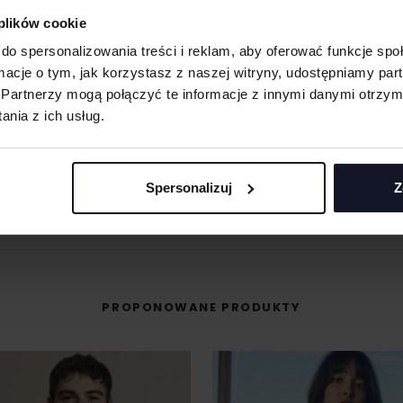
 plików cookie
 materiału wyciętego
do spersonalizowania treści i reklam, aby oferować funkcje sp
asolach, odzieży
ormacje o tym, jak korzystasz z naszej witryny, udostępniamy p
MASZ PYTANIA? ZAPYTAJ SPECJALISTĘ
Partnerzy mogą połączyć te informacje z innymi danymi otrzym
śli masz pytania odnośnie naszych produktów, zdobień lub współpracy, n
nia z ich usług.
 umożliwiająca na
specjaliści chętnie Ci pomogą.
eriale.
odzieży, w której
+48 733 904 144
t przenoszona na
POPROŚ O WYCENĘ
Spersonalizuj
Z
ZAPYTANIA@KOSZULKOWO.COM
PROPONOWANE PRODUKTY