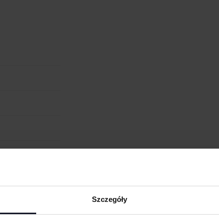
RODZAJ NADRUKU
UMIEJSCOWIENIE
cm
W:
WIELKOŚĆ
WGRAJ GRAFIKĘ
UWAGI
ANULUJ
obienia
ych. W wyniku
Szczegóły
eną przy większych
 oraz merchu.