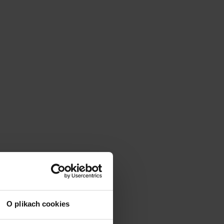
|
cm
SZ:
DODAJ
O plikach cookies