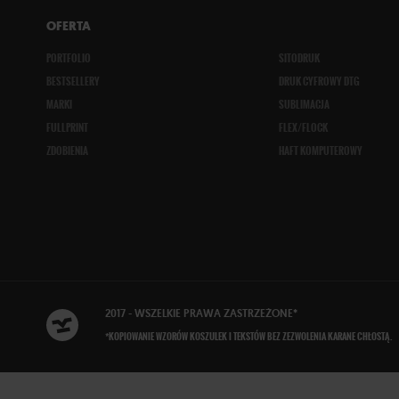
OFERTA
PORTFOLIO
SITODRUK
BESTSELLERY
DRUK CYFROWY DTG
MARKI
SUBLIMACJA
FULLPRINT
FLEX/FLOCK
ZDOBIENIA
HAFT KOMPUTEROWY
2017 - WSZELKIE
PRAWA ZASTRZEŻONE
*
*KOPIOWANIE WZORÓW KOSZULEK I TEKSTÓW BEZ ZEZWOLENIA KARANE CHŁOSTĄ.