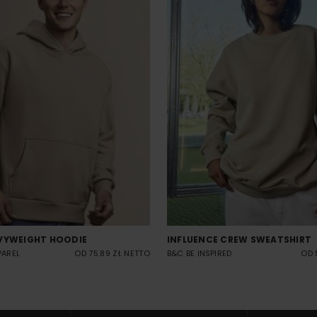
VYWEIGHT HOODIE
INFLUENCE CREW SWEATSHIRT
PAREL
OD 75.89 ZŁ NETTO
B&C BE INSPIRED
OD 