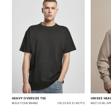
HEAVY OVERSIZE TEE
UNISEX HEA
BUILD YOUR BRAND
OD 20.69 ZŁ NETTO
NEXT LEVEL AP