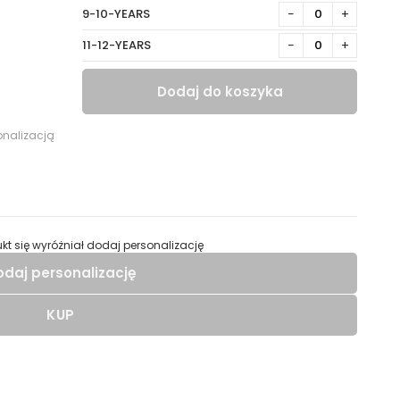
9-10-YEARS
−
+
11-12-YEARS
−
+
Dodaj do koszyka
onalizacją
kt się wyróżniał dodaj personalizację
odaj personalizację
KUP
 dodać personalizację do wybranego produktu