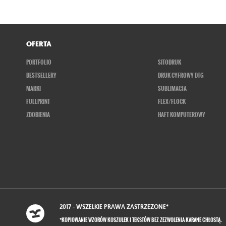
OFERTA
PORTFOLIO
SITODRUK
BESTSELLERY
DRUK CYFROWY DTG
MARKI
SUBLIMACJA
FULLPRINT
FLEX/FLOCK
ZDOBIENIA
HAFT KOMPUTEROWY
2017 - WSZELKIE
PRAWA ZASTRZEŻONE
*
*KOPIOWANIE WZORÓW KOSZULEK I TEKSTÓW BEZ ZEZWOLENIA KARANE CHŁOSTĄ.