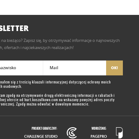
LETTER
 na bieżąco? Zapisz się, by otrzymywać informacje o najnowszych
, ofertach i najciekawszych realizacjach!
 nazwisko
Mail
OK!
nałem się z treścią
klauzuli informacyjnej
dotyczącej ochrony moich
ch osobowych.
am zgodę na otrzymywanie drogą elektroniczną informacji o rabatach i
lnej ofercie od
hurt.koszulkowo.com
na wskazany powyżej adres poczty
ronicznej. Zgodę można odwołać w dowolnym momencie.
PROJEKT GRAFICZNY:
WDROŻENIE:
CHALLENGE STUDIO
PAGEPRO