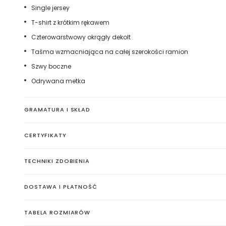
Single jersey
T-shirt z krótkim rękawem
Czterowarstwowy okrągły dekolt
Taśma wzmacniająca na całej szerokości ramion
Szwy boczne
Odrywana metka
GRAMATURA I SKŁAD
CERTYFIKATY
TECHNIKI ZDOBIENIA
Haft komputerowy
DOSTAWA I PŁATNOŚĆ
Haft komputerowy to technologia pozwalająca wykonywać zd
poliestrowymi nićmi za pomocą specjalnych maszyn haftując
TABELA ROZMIARÓW
otrzymujemy charakterystyczne, trójwymiarowe wzory.