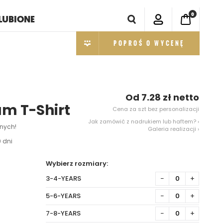
0
LUBIONE
POPROŚ O WYCENĘ
Od 7.28 zł netto
um T-Shirt
Cena za szt bez personalizacji
Jak zamówić z nadrukiem lub haftem? ›
nych!
Galeria realizacji ›
 dni
Wybierz rozmiary:
3-4-YEARS
−
+
5-6-YEARS
−
+
7-8-YEARS
−
+