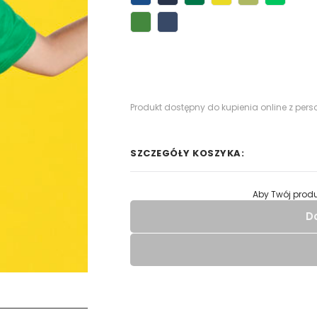
Produkt dostępny do kupienia online z pers
SZCZEGÓŁY KOSZYKA:
Aby Twój produ
D
Wypełnij formularz aby
RODZAJ NADRUKU