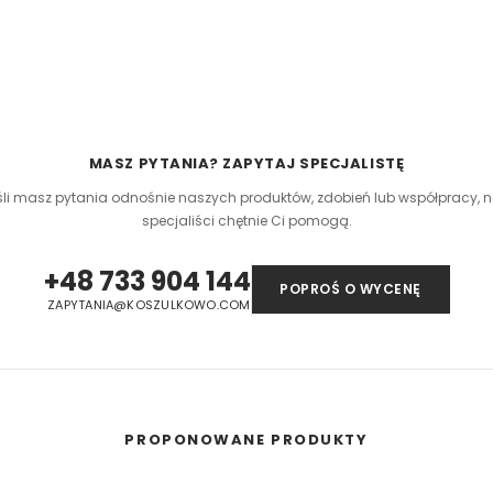
eną przy większych
 oraz merchu.
 materiału wyciętego
asolach, odzieży
MASZ PYTANIA? ZAPYTAJ SPECJALISTĘ
śli masz pytania odnośnie naszych produktów, zdobień lub współpracy, n
 umożliwiająca na
specjaliści chętnie Ci pomogą.
eriale.
odzieży, w której
+48 733 904 144
t przenoszona na
POPROŚ O WYCENĘ
ZAPYTANIA@KOSZULKOWO.COM
PROPONOWANE PRODUKTY