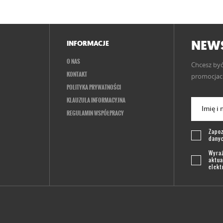
NEWS
INFORMACJE
O NAS
Chcesz być
KONTAKT
promocjach
POLITYKA PRYWATNOŚCI
KLAUZULA INFORMACYJNA
Imię i
REGULAMIN WSPÓŁPRACY
Zapoz
dany
Wyraż
aktua
elekt