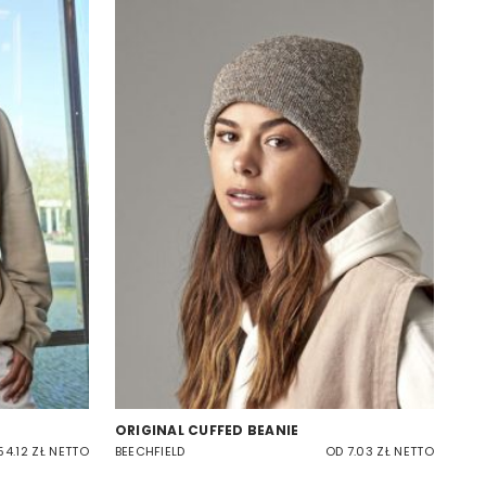
ORIGINAL CUFFED BEANIE
54.12 ZŁ NETTO
BEECHFIELD
OD 7.03 ZŁ NETTO