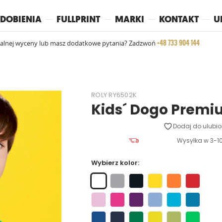
REPLAY
YOKO
PIŻAMY
DOBIENIA
FULLPRINT
MARKI
KONTAKT
U
+48 733 904 144
ualnej wyceny lub masz dodatkowe pytania? Zadzwoń
ROLY RY6502K
Kids´ Dogo Premi
Dodaj do ulubio
Wysyłka w 3-10
Wybierz kolor: