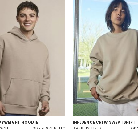
VYWEIGHT HOODIE
INFLUENCE CREW SWEATSHIRT
PAREL
OD 75.89 ZŁ NETTO
B&C BE INSPIRED
OD 