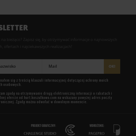
LETTER
 na bieżąco? Zapisz się, by otrzymywać informacje o najnowszych
, ofertach i najciekawszych realizacjach!
 nazwisko
Mail
OK!
nałem się z treścią
klauzuli informacyjnej
dotyczącej ochrony moich
ch osobowych.
am zgodę na otrzymywanie drogą elektroniczną informacji o rabatach i
lnej ofercie od
hurt.koszulkowo.com
na wskazany powyżej adres poczty
ronicznej. Zgodę można odwołać w dowolnym momencie.
PROJEKT GRAFICZNY:
WDROŻENIE:
CHALLENGE STUDIO
PAGEPRO