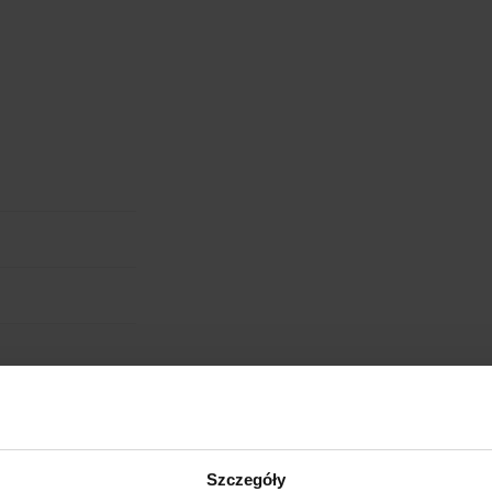
cm
W:
WIELKOŚĆ
WGRAJ GRAFIKĘ
UWAGI
ANULUJ
obienia
Szczegóły