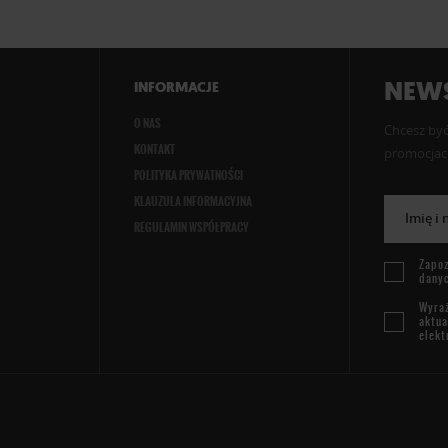
NEWS
INFORMACJE
O NAS
Chcesz być
KONTAKT
promocjach
POLITYKA PRYWATNOŚCI
KLAUZULA INFORMACYJNA
Imię i
REGULAMIN WSPÓŁPRACY
Zapoz
dany
Wyraż
aktua
elekt