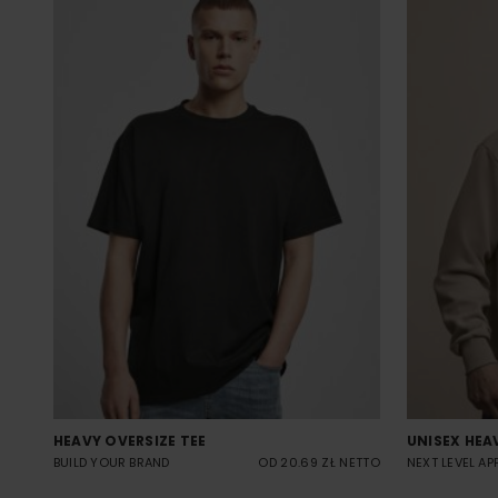
HEAVY OVERSIZE TEE
UNISEX HEA
BUILD YOUR BRAND
OD 20.69 ZŁ NETTO
NEXT LEVEL AP