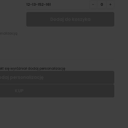
12-13-152-161
−
+
Dodaj do koszyka
onalizacją
kt się wyróżniał dodaj personalizację
odaj personalizację
KUP
 dodać personalizację do wybranego produktu