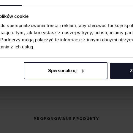
ych. W wyniku
 plików cookie
eną przy większych
do spersonalizowania treści i reklam, aby oferować funkcje sp
 oraz merchu.
ormacje o tym, jak korzystasz z naszej witryny, udostępniamy p
Partnerzy mogą połączyć te informacje z innymi danymi otrzym
MASZ PYTANIA? ZAPYTAJ SPECJALISTĘ
 materiału wyciętego
nia z ich usług.
asolach, odzieży
śli masz pytania odnośnie naszych produktów, zdobień lub współpracy, n
specjaliści chętnie Ci pomogą.
Spersonalizuj
Z
 umożliwiająca na
+48 733 904 144
POPROŚ O WYCENĘ
eriale.
ZAPYTANIA@KOSZULKOWO.COM
odzieży, w której
t przenoszona na
PROPONOWANE PRODUKTY