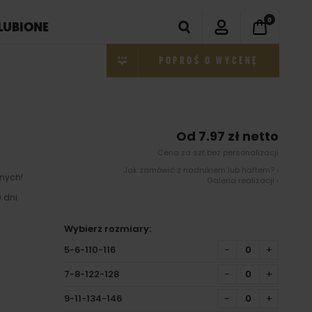
0
LUBIONE
POPROŚ O WYCENĘ
Od 7.97 zł netto
Cena za szt bez personalizacji
Jak zamówić z nadrukiem lub haftem? ›
nych!
Galeria realizacji ›
 dni
Wybierz rozmiary:
5-6-110-116
−
+
7-8-122-128
−
+
9-11-134-146
−
+