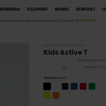
REPLAY
YOKO
PIŻAMY
DOBIENIA
FULLPRINT
MARKI
KONTAKT
U
+48 733 904 144
ualnej wyceny lub masz dodatkowe pytania? Zadzwoń
B&C BE INSPIRED BCTK004
Kids Active T
Dodaj do ulubio
Wysyłka w 3-10
Wybierz kolor: