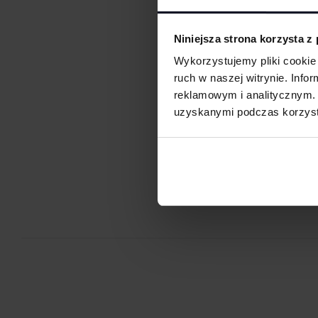
poliestrowymi nićmi za pomocą specjalnych maszyn haftując
otrzymujemy charakterystyczne, trójwymiarowe wzory.
Niniejsza strona korzysta z
Sitodruk
Sitodruk to technika znakowania, która wygrywa trwałością i c
Wykorzystujemy pliki cookie 
seriach. Idealny do koszulek, bluz i odzieży firmowej, eventowej
ruch w naszej witrynie. Inf
Flex/Flock
reklamowym i analitycznym. 
Zdobienie przy pomocy folii flex lub flock pozwala na aplikację
uzyskanymi podczas korzysta
przez ploter bezpośrednio na odzieży, koszulkach, torbach, par
Je
roboczej i innych tekstyliach.
Druk cyfrowy - DTF i DTG
Druk cyfrowy (DTG - Direct to Gourment) to metoda zdobienia,
bezpośredni nadruk z pliku cyfrowego na odzieży lub innym mat
DTF cyfrowy (Direct to Film) to nowoczesna metoda nadruku na 
grafika najpierw trafia na specjalną folię, a dopiero potem jes
materiał (np. koszulkę) przy użyciu prasy termicznej.
FILM - https://www.youtube.com/watch?v=hQHB5Np5ooY