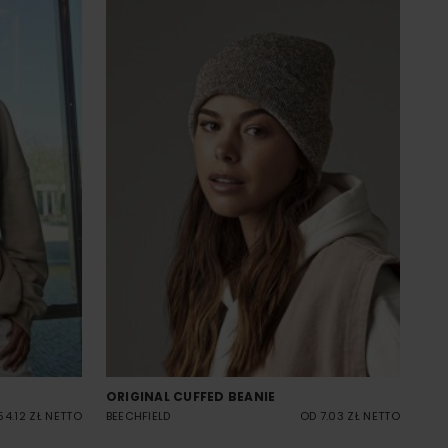
ORIGINAL CUFFED BEANIE
54.12 ZŁ NETTO
BEECHFIELD
OD 7.03 ZŁ NETTO