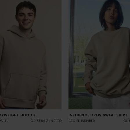
VYWEIGHT HOODIE
INFLUENCE CREW SWEATSHIRT
PAREL
OD 75.89 ZŁ NETTO
B&C BE INSPIRED
OD 