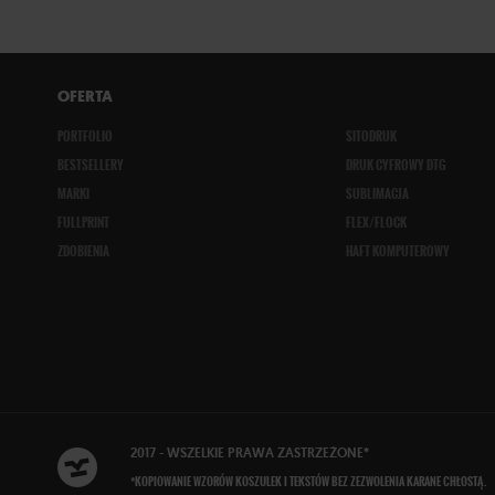
OFERTA
PORTFOLIO
SITODRUK
BESTSELLERY
DRUK CYFROWY DTG
MARKI
SUBLIMACJA
FULLPRINT
FLEX/FLOCK
ZDOBIENIA
HAFT KOMPUTEROWY
2017 - WSZELKIE
PRAWA ZASTRZEŻONE
*
*KOPIOWANIE WZORÓW KOSZULEK I TEKSTÓW BEZ ZEZWOLENIA KARANE CHŁOSTĄ.