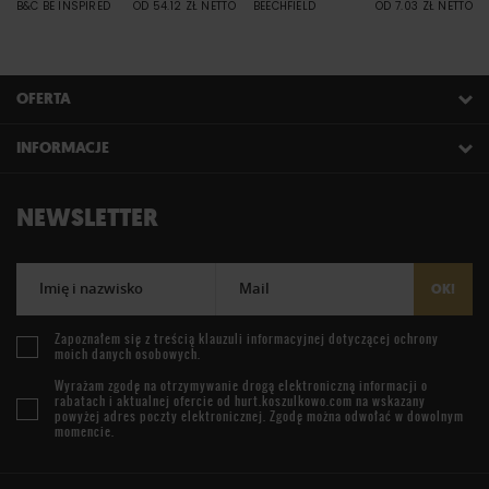
B&C BE INSPIRED
OD 54.12 ZŁ NETTO
BEECHFIELD
OD 7.03 ZŁ NETTO
OFERTA
INFORMACJE
NEWSLETTER
Imię i nazwisko
Mail
OK!
Zapoznałem się z treścią
klauzuli informacyjnej
dotyczącej ochrony
moich danych osobowych.
Wyrażam zgodę na otrzymywanie drogą elektroniczną informacji o
rabatach i aktualnej ofercie od
hurt.koszulkowo.com
na wskazany
powyżej adres poczty elektronicznej. Zgodę można odwołać w dowolnym
momencie.