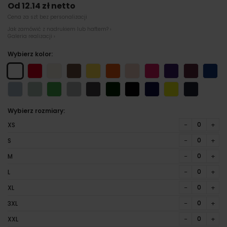
Od 12.14 zł netto
Cena za szt bez personalizacji
Jak zamówić z nadrukiem lub haftem? ›
Galeria realizacji ›
Wybierz kolor:
Wybierz rozmiary:
−
+
XS
−
+
S
−
+
M
−
+
L
−
+
XL
−
+
3XL
−
+
XXL