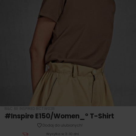
B&C BE INSPIRED BCTW02B
#Inspire E150/Women_° T-Shirt
Dodaj do ulubionych!
Wysyłka w 3-10 dni