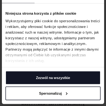
WIELKOŚĆ
Łatwa identyfikacja rozmiaru dzięki metce na karku
cm
|
cm
W:
SZ:
Odrywana metka (wykonana z papieru pochodzącego z recyklingu)
Niniejsza strona korzysta z plików cookie
WGRAJ GRAFIKĘ
B&C, pozyskuje 100% włókien dla wszystkich produktów na bazie
Wykorzystujemy pliki cookie do spersonalizowania treści
bawełny w sposób zrównoważony
i reklam, aby oferować funkcje społecznościowe i
UWAGI
analizować ruch w naszej witrynie. Informacje o tym, jak
GRAMATURA I SKŁAD
korzystasz z naszej witryny, udostępniamy partnerom
społecznościowym, reklamowym i analitycznym.
CERTYFIKATY
Partnerzy mogą połączyć te informacje z innymi danymi
otrzymanymi od Ciebie lub uzyskanymi podczas
TECHNIKI ZDOBIENIA
korzystania z ich usług.
ANULUJ
Haft komputerowy
DOSTAWA I PŁATNOŚĆ
Haft komputerowy to technologia pozwalająca wykonywać zdobienia
DODAJ
poliestrowymi nićmi za pomocą specjalnych maszyn haftujących. W
TABELA ROZMIARÓW
wyniku otrzymujemy charakterystyczne, trójwymiarowe wzory.
Zezwól na wszystkie
Sitodruk
Sitodruk to technika znakowania, która wygrywa trwałością i ceną przy
większych seriach. Idealny do koszulek, bluz i odzieży firmowej,
Spersonalizuj
eventowej oraz merchu.
Flex/Flock
MASZ PYTANIA? ZAPYTAJ SPECJALISTĘ