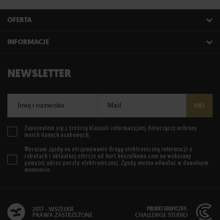
OFERTA
INFORMACJE
NEWSLETTER
Imię i nazwisko
Mail
OK!
Zapoznałem się z treścią
klauzuli informacyjnej
dotyczącej ochrony
moich danych osobowych.
Wyrażam zgodę na otrzymywanie drogą elektroniczną informacji o
rabatach i aktualnej ofercie od
hurt.koszulkowo.com
na wskazany
powyżej adres poczty elektronicznej. Zgodę można odwołać w dowolnym
momencie.
PROJEKT GRAFICZNY:
2017 - WSZELKIE
PRAWA ZASTRZEŻONE
CHALLENGE STUDIO