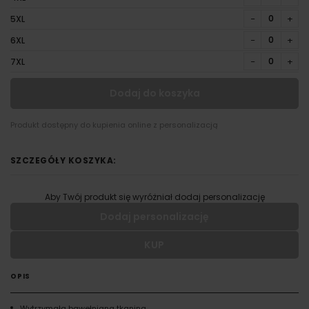
−
+
5XL
−
+
6XL
−
+
7XL
Dodaj do koszyka
Produkt dostępny do kupienia online z personalizacją
SZCZEGÓŁY KOSZYKA:
Aby Twój produkt się wyróżniał dodaj personalizację
Dodaj personalizację
KUP
Wypełnij formularz aby dodać personalizację do wybranego
produktu
OPIS
RODZAJ NADRUKU
Wytrzymała bawełniana tkanina