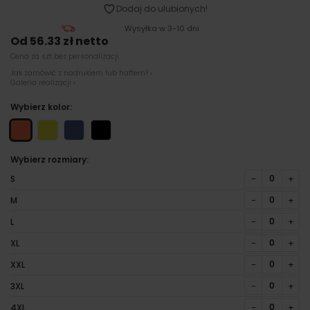
Dodaj do ulubionych!
Wysyłka w 3-10 dni
Od 56.33 zł netto
Cena za szt bez personalizacji
Jak zamówić z nadrukiem lub haftem? ›
Galeria realizacji ›
Wybierz kolor:
Wybierz rozmiary:
−
+
S
−
+
M
−
+
L
−
+
XL
−
+
XXL
−
+
3XL
−
+
4XL