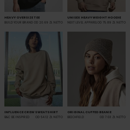
HEAVY OVERSIZE TEE
UNISEX HEAVYWEIGHT HOODIE
BUILD YOUR BRAND
OD 20.69 ZŁ NETTO
NEXT LEVEL APPAREL
OD 75.89 ZŁ NETTO
INFLUENCE CREW SWEATSHIRT
ORIGINAL CUFFED BEANIE
B&C BE INSPIRED
OD 54.12 ZŁ NETTO
BEECHFIELD
OD 7.03 ZŁ NETTO