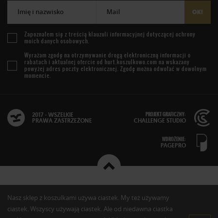
Imię i nazwisko
Mail
OK!
Zapoznałem się z treścią
klauzuli informacyjnej
dotyczącej ochrony
moich danych osobowych.
Wyrażam zgodę na otrzymywanie drogą elektroniczną informacji o
rabatach i aktualnej ofercie od
hurt.koszulkowo.com
na wskazany
powyżej adres poczty elektronicznej. Zgodę można odwołać w dowolnym
momencie.
PROJEKT GRAFICZNY:
2017 - WSZELKIE
PRAWA ZASTRZEŻONE
CHALLENGE STUDIO
WDROŻENIE:
PAGEPRO
Nasz sklep z koszulkami używa ciastek. My też używamy
ciastek. Wszyscy używają ciastek. Ale od niedawna ciastka