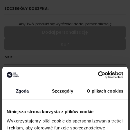
SZCZEGÓŁY KOSZYKA:
Aby Twój produkt się wyróżniał dodaj personalizację
Dodaj personalizację
KUP
Wypełnij formularz aby dodać personalizację do wybranego
produktu
OPIS
RODZAJ NADRUKU
Lekko skrócony fason
Okrągły dekolt
UMIEJSCOWIENIE
Krótkie rękawy
Zgoda
Szczegóły
O plikach cookies
GRAMATURA I SKŁAD
WIELKOŚĆ
cm
|
cm
W:
SZ:
Niniejsza strona korzysta z plików cookie
CERTYFIKATY
WGRAJ GRAFIKĘ
Wykorzystujemy pliki cookie do spersonalizowania treści
i reklam, aby oferować funkcje społecznościowe i
TECHNIKI ZDOBIENIA