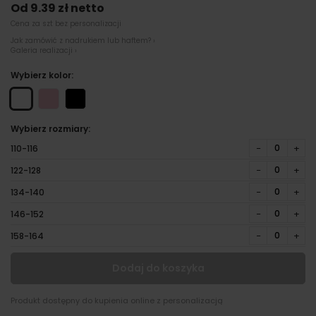
Od 9.39 zł netto
Cena za szt bez personalizacji
Jak zamówić z nadrukiem lub haftem? ›
Galeria realizacji ›
Wybierz kolor:
Wybierz rozmiary:
−
+
110-116
−
+
122-128
−
+
134-140
−
+
146-152
−
+
158-164
Dodaj do koszyka
Produkt dostępny do kupienia online z personalizacją