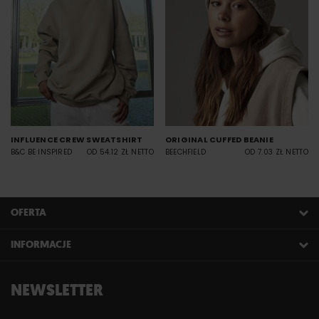
INFLUENCE CREW SWEATSHIRT
ORIGINAL CUFFED BEANIE
B&C BE INSPIRED
OD 54.12 ZŁ NETTO
BEECHFIELD
OD 7.03 ZŁ NETTO
OFERTA
INFORMACJE
NEWSLETTER