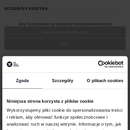
SZCZEGÓŁY KOSZYKA:
Aby Twój produkt się wyróżniał dodaj personalizację
Dodaj personalizację
KUP
Wypełnij formularz aby dodać personalizację do wybranego
produktu
OPIS
RODZAJ NADRUKU
Krótki fason
Szerokie, prążkowane ściągacze
Zgoda
Szczegóły
O plikach cookies
UMIEJSCOWIENIE
GRAMATURA I SKŁAD
Niniejsza strona korzysta z plików cookie
WIELKOŚĆ
TECHNIKI ZDOBIENIA
cm
|
cm
W:
SZ:
Wykorzystujemy pliki cookie do spersonalizowania treści
i reklam, aby oferować funkcje społecznościowe i
Haft komputerowy
DOSTAWA I PŁATNOŚĆ
WGRAJ GRAFIKĘ
Haft komputerowy to technologia pozwalająca wykonywać zdobienia
analizować ruch w naszej witrynie. Informacje o tym, jak
poliestrowymi nićmi za pomocą specjalnych maszyn haftujących. W