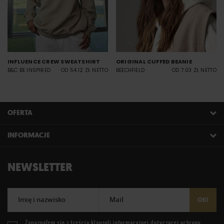
INFLUENCE CREW SWEATSHIRT
ORIGINAL CUFFED BEANIE
B&C BE INSPIRED
OD 54.12 ZŁ NETTO
BEECHFIELD
OD 7.03 ZŁ NETTO
OFERTA
INFORMACJE
NEWSLETTER
Imię i nazwisko
Mail
OK!
Zapoznałem się z treścią
klauzuli informacyjnej
dotyczącej ochrony