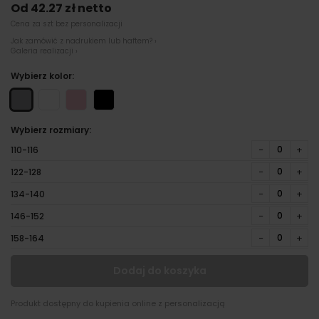
Od 42.27 zł netto
Cena za szt bez personalizacji
Jak zamówić z nadrukiem lub haftem? ›
Galeria realizacji ›
Wybierz kolor:
Wybierz rozmiary:
−
+
110-116
−
+
122-128
−
+
134-140
−
+
146-152
−
+
158-164
Dodaj do koszyka
Produkt dostępny do kupienia online z personalizacją