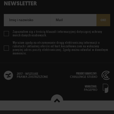
NEWSLETTER
Imię i nazwisko
Mail
OK!
Zapoznałem się z treścią
klauzuli informacyjnej
dotyczącej ochrony
moich danych osobowych.
Wyrażam zgodę na otrzymywanie drogą elektroniczną informacji o
rabatach i aktualnej ofercie od
hurt.koszulkowo.com
na wskazany
powyżej adres poczty elektronicznej. Zgodę można odwołać w dowolnym
momencie.
PROJEKT GRAFICZNY:
2017 - WSZELKIE
PRAWA ZASTRZEŻONE
CHALLENGE STUDIO
WDROŻENIE:
PAGEPRO