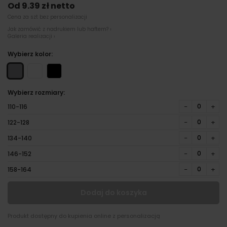
Od 9.39 zł netto
Cena za szt bez personalizacji
Jak zamówić z nadrukiem lub haftem? ›
Galeria realizacji ›
Wybierz kolor:
Wybierz rozmiary:
−
+
110-116
−
+
122-128
−
+
134-140
−
+
146-152
−
+
158-164
Dodaj do koszyka
Produkt dostępny do kupienia online z personalizacją