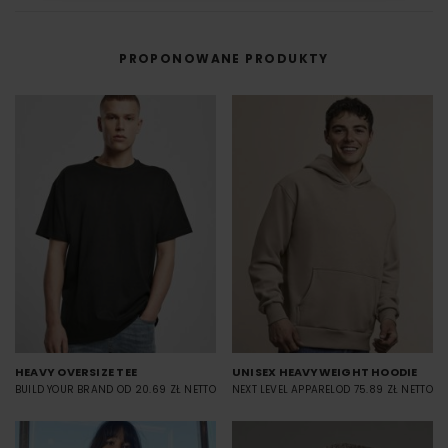
przenoszona na materiał (np. koszulkę) przy użyciu prasy termicznej.
FILM - https://www.youtube.com/watch?v=hQHB5Np5ooY
PROPONOWANE PRODUKTY
HEAVY OVERSIZE TEE
UNISEX HEAVYWEIGHT HOODIE
BUILD YOUR BRAND
OD 20.69 ZŁ NETTO
NEXT LEVEL APPAREL
OD 75.89 ZŁ NETTO