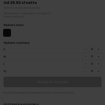
Od 26.50 zł netto
Cena za szt bez personalizacji
Jak zamówić z nadrukiem lub haftem? ›
Galeria realizacji ›
Wybierz kolor:
Wybierz rozmiary:
−
+
S
−
+
M
−
+
L
−
+
XL
Dodaj do koszyka
Produkt dostępny do kupienia online z personalizacją
SZCZEGÓŁY KOSZYKA: