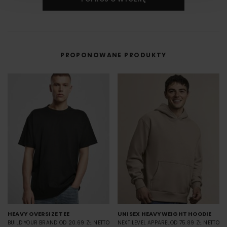
DTF cyfrowy (Direct to Film) to nowoczesna metoda nadruku na odzieży,
w której grafika najpierw trafia na specjalną folię, a dopiero potem jest
przenoszona na materiał (np. koszulkę) przy użyciu prasy termicznej.
FILM - https://www.youtube.com/watch?v=hQHB5Np5ooY
PROPONOWANE PRODUKTY
HEAVY OVERSIZE TEE
UNISEX HEAVYWEIGHT HOODIE
BUILD YOUR BRAND
OD 20.69 ZŁ NETTO
NEXT LEVEL APPAREL
OD 75.89 ZŁ NETTO