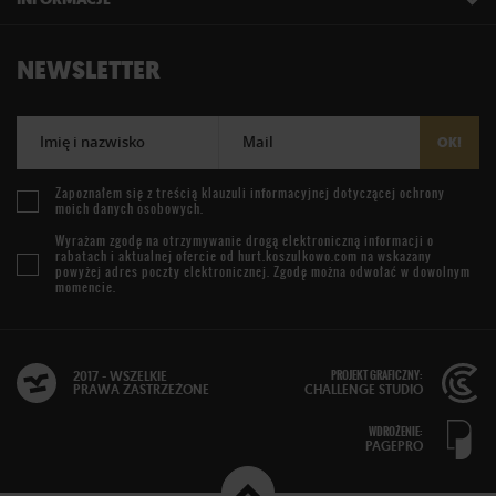
NEWSLETTER
Imię i nazwisko
Mail
OK!
Zapoznałem się z treścią
klauzuli informacyjnej
dotyczącej ochrony
moich danych osobowych.
Wyrażam zgodę na otrzymywanie drogą elektroniczną informacji o
rabatach i aktualnej ofercie od
hurt.koszulkowo.com
na wskazany
powyżej adres poczty elektronicznej. Zgodę można odwołać w dowolnym
momencie.
PROJEKT GRAFICZNY:
2017 - WSZELKIE
PRAWA ZASTRZEŻONE
CHALLENGE STUDIO
WDROŻENIE:
PAGEPRO