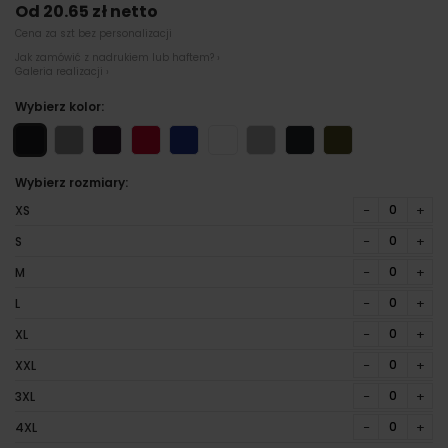
Od 20.65 zł netto
Cena za szt bez personalizacji
Jak zamówić z nadrukiem lub haftem? ›
Galeria realizacji ›
Wybierz kolor:
Wybierz rozmiary:
−
+
XS
−
+
S
−
+
M
−
+
L
−
+
XL
−
+
XXL
−
+
3XL
−
+
4XL