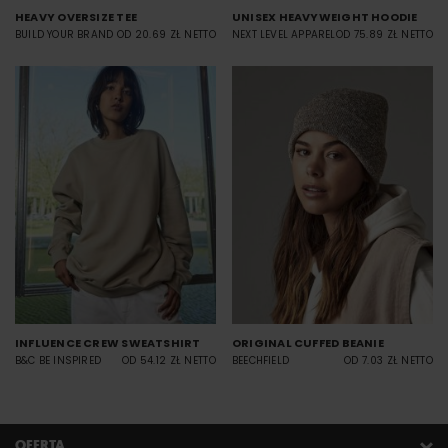
HEAVY OVERSIZE TEE
UNISEX HEAVYWEIGHT HOODIE
BUILD YOUR BRAND
OD 20.69 ZŁ NETTO
NEXT LEVEL APPAREL
OD 75.89 ZŁ NETTO
INFLUENCE CREW SWEATSHIRT
ORIGINAL CUFFED BEANIE
B&C BE INSPIRED
OD 54.12 ZŁ NETTO
BEECHFIELD
OD 7.03 ZŁ NETTO
OFERTA