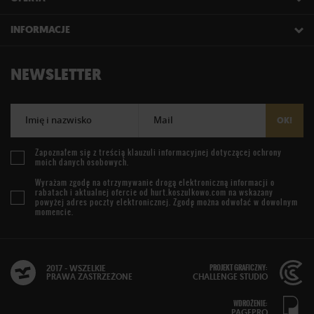
INFORMACJE
NEWSLETTER
Imię i nazwisko
Mail
OK!
Zapoznałem się z treścią
klauzuli informacyjnej
dotyczącej ochrony
moich danych osobowych.
Wyrażam zgodę na otrzymywanie drogą elektroniczną informacji o
rabatach i aktualnej ofercie od
hurt.koszulkowo.com
na wskazany
powyżej adres poczty elektronicznej. Zgodę można odwołać w dowolnym
momencie.
PROJEKT GRAFICZNY:
2017 - WSZELKIE
PRAWA ZASTRZEŻONE
CHALLENGE STUDIO
WDROŻENIE:
PAGEPRO