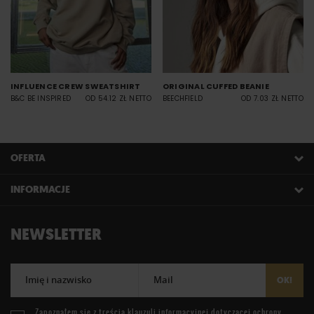
INFLUENCE CREW SWEATSHIRT
ORIGINAL CUFFED BEANIE
B&C BE INSPIRED
OD 54.12 ZŁ NETTO
BEECHFIELD
OD 7.03 ZŁ NETTO
OFERTA
INFORMACJE
NEWSLETTER
Imię i nazwisko
Mail
OK!
Zapoznałem się z treścią
klauzuli informacyjnej
dotyczącej ochrony