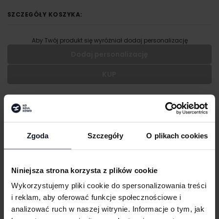
SZCZEGÓŁY KOSZYKA:
Aby Twój produkt się wyróżniał dodaj personalizację
Dodaj personalizację
KUP
Wypełnij formularz aby dodać personalizację do wybranego
produktu
OPIS
RODZAJ NADRUKU
Czesana bawełna ring spun
Wszywka materiałowa
Zgoda
Szczegóły
O plikach cookies
UMIEJSCOWIENIE
GRAMATURA I SKŁAD
Niniejsza strona korzysta z plików cookie
WIELKOŚĆ
CERTYFIKATY
cm
|
cm
W:
SZ:
Wykorzystujemy pliki cookie do spersonalizowania treści
i reklam, aby oferować funkcje społecznościowe i
TECHNIKI ZDOBIENIA
WGRAJ GRAFIKĘ
analizować ruch w naszej witrynie. Informacje o tym, jak