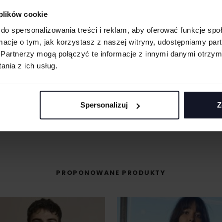
eną przy większych
 plików cookie
 oraz merchu.
do spersonalizowania treści i reklam, aby oferować funkcje sp
ormacje o tym, jak korzystasz z naszej witryny, udostępniamy p
MASZ PYTANIA? ZAPYTAJ SPECJALISTĘ
 materiału wyciętego
Partnerzy mogą połączyć te informacje z innymi danymi otrzym
asolach, odzieży
śli masz pytania odnośnie naszych produktów, zdobień lub współpracy, n
nia z ich usług.
specjaliści chętnie Ci pomogą.
 umożliwiająca na
+48 733 904 144
POPROŚ O WYCENĘ
Spersonalizuj
Z
eriale.
ZAPYTANIA@KOSZULKOWO.COM
odzieży, w której
t przenoszona na
PROPONOWANE PRODUKTY