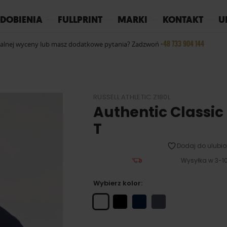
REPLAY
YOKO
PIŻAMY
DOBIENIA
FULLPRINT
MARKI
KONTAKT
U
+48 733 904 144
ualnej wyceny lub masz dodatkowe pytania? Zadzwoń
RUSSELL ATHLETIC Z180L
Authentic Classic
T
Dodaj do ulubio
Wysyłka w 3-10
Wybierz kolor: