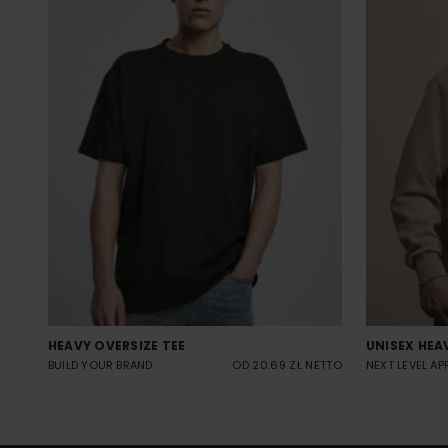
HEAVY OVERSIZE TEE
UNISEX HEA
BUILD YOUR BRAND
OD 20.69 ZŁ NETTO
NEXT LEVEL AP