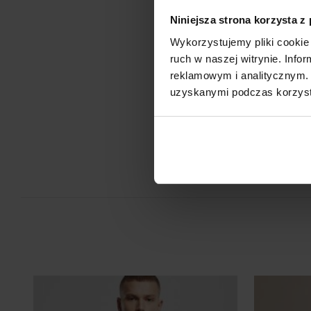
Sitodruk
Sitodruk to technika znakowania, która wygrywa trwałością i c
Niniejsza strona korzysta z
seriach. Idealny do koszulek, bluz i odzieży firmowej, eventowej
Wykorzystujemy pliki cookie 
Flex/Flock
ruch w naszej witrynie. Inf
Zdobienie przy pomocy folii flex lub flock pozwala na aplikację
reklamowym i analitycznym. 
przez ploter bezpośrednio na odzieży, koszulkach, torbach, par
Je
uzyskanymi podczas korzysta
roboczej i innych tekstyliach.
Druk cyfrowy - DTF i DTG
Druk cyfrowy (DTG - Direct to Gourment) to metoda zdobienia,
bezpośredni nadruk z pliku cyfrowego na odzieży lub innym mat
DTF cyfrowy (Direct to Film) to nowoczesna metoda nadruku na 
grafika najpierw trafia na specjalną folię, a dopiero potem jes
materiał (np. koszulkę) przy użyciu prasy termicznej.
FILM - https://www.youtube.com/watch?v=hQHB5Np5ooY