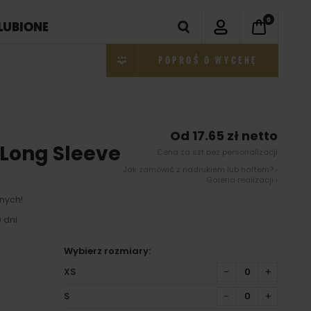
0
LUBIONE
POPROŚ O WYCENĘ
Od 17.65 zł netto
 Long Sleeve
Cena za szt bez personalizacji
Jak zamówić z nadrukiem lub haftem? ›
Galeria realizacji ›
nych!
 dni
Wybierz rozmiary:
XS
−
+
S
−
+