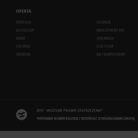
OFERTA
PORTFOLIO
SITODRUK
BESTSELLERY
DRUK CYFROWY DTG
MARKI
SUBLIMACJA
FULLPRINT
FLEX/FLOCK
ZDOBIENIA
HAFT KOMPUTEROWY
2017 - WSZELKIE
PRAWA ZASTRZEŻONE
*
*KOPIOWANIE WZORÓW KOSZULEK I TEKSTÓW BEZ ZEZWOLENIA KARANE CHŁOSTĄ.