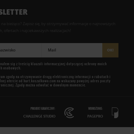
LETTER
 na bieżąco? Zapisz się, by otrzymywać informacje o najnowszych
, ofertach i najciekawszych realizacjach!
 nazwisko
Mail
OK!
nałem się z treścią
klauzuli informacyjnej
dotyczącej ochrony moich
ch osobowych.
am zgodę na otrzymywanie drogą elektroniczną informacji o rabatach i
lnej ofercie od
hurt.koszulkowo.com
na wskazany powyżej adres poczty
ronicznej. Zgodę można odwołać w dowolnym momencie.
PROJEKT GRAFICZNY:
WDROŻENIE:
CHALLENGE STUDIO
PAGEPRO