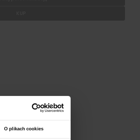
KUP
 dodać personalizację do wybranego produktu
|
cm
SZ:
DODAJ
O plikach cookies