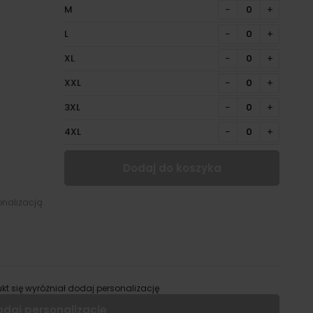
M
−
+
L
−
+
XL
−
+
XXL
−
+
3XL
−
+
4XL
−
+
Dodaj do koszyka
onalizacją
kt się wyróżniał dodaj personalizację
odaj personalizację