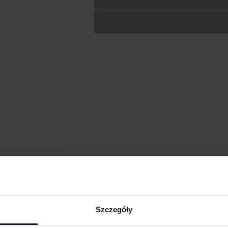
Wypełnij formularz aby
RODZAJ NADRUKU
UMIEJSCOWIENIE
cm
W:
WIELKOŚĆ
WGRAJ GRAFIKĘ
UWAGI
ANULUJ
obienia
ych. W wyniku
Szczegóły