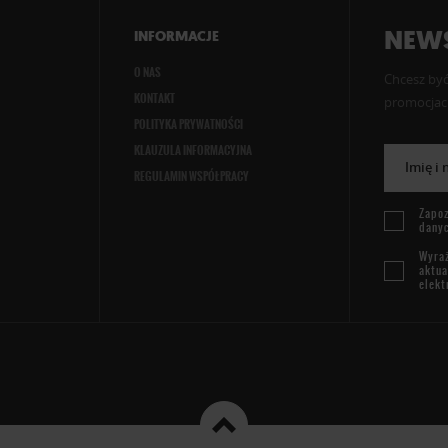
NEWS
INFORMACJE
O NAS
Chcesz być
KONTAKT
promocjach
POLITYKA PRYWATNOŚCI
KLAUZULA INFORMACYJNA
Imię i
REGULAMIN WSPÓŁPRACY
Zapoz
dany
Wyraż
aktua
elekt