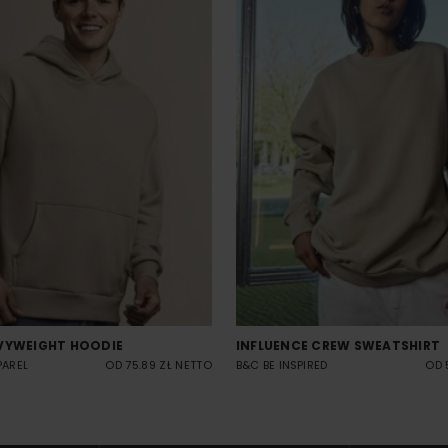
VYWEIGHT HOODIE
INFLUENCE CREW SWEATSHIRT
PAREL
OD 75.89 ZŁ NETTO
B&C BE INSPIRED
OD 