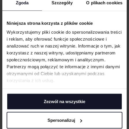
Zgoda
Szczegóły
O plikach cookies
Dwuwarstwowy dekolt z tego samego materiału w kontrastowym
WGRAJ GRAFIKĘ
kolorze
Raglanowe rękawy
Niniejsza strona korzysta z plików cookie
Odrywana metka
UWAGI
Wykorzystujemy pliki cookie do spersonalizowania treści
i reklam, aby oferować funkcje społecznościowe i
GRAMATURA I SKŁAD
analizować ruch w naszej witrynie. Informacje o tym, jak
korzystasz z naszej witryny, udostępniamy partnerom
PRANIE I PIELĘGNACJA
społecznościowym, reklamowym i analitycznym.
ANULUJ
Partnerzy mogą połączyć te informacje z innymi danymi
CERTYFIKATY
otrzymanymi od Ciebie lub uzyskanymi podczas
DODAJ
korzystania z ich usług.
TECHNIKI ZDOBIENIA
Haft komputerowy
DOSTAWA I PŁATNOŚĆ
Haft komputerowy to technologia pozwalająca wykonywać zdobienia
Zezwól na wszystkie
poliestrowymi nićmi za pomocą specjalnych maszyn haftujących. W
TABELA ROZMIARÓW
wyniku otrzymujemy charakterystyczne, trójwymiarowe wzory.
Sitodruk
Spersonalizuj
Sitodruk to technika znakowania, która wygrywa trwałością i ceną przy
większych seriach. Idealny do koszulek, bluz i odzieży firmowej,