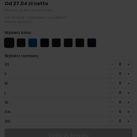
Od 27.04 zł netto
Cena za szt bez personalizacji
Jak zamówić z nadrukiem lub haftem? ›
Galeria realizacji ›
Wybierz kolor:
Wybierz rozmiary:
−
+
XS
−
+
S
−
+
M
−
+
L
−
+
XL
−
+
XXL
−
+
3XL
Dodaj do koszyka