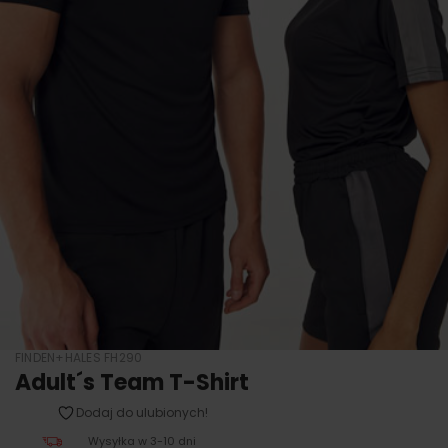
FINDEN+HALES FH290
Adult´s Team T-Shirt
Dodaj do ulubionych!
Wysyłka w 3-10 dni