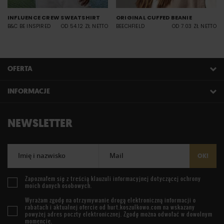
INFLUENCE CREW SWEATSHIRT
ORIGINAL CUFFED BEANIE
B&C BE INSPIRED
OD 54.12 ZŁ NETTO
BEECHFIELD
OD 7.03 ZŁ NETTO
OFERTA
INFORMACJE
NEWSLETTER
Imię i nazwisko
Mail
OK!
Zapoznałem się z treścią
klauzuli informacyjnej
dotyczącej ochrony
moich danych osobowych.
Wyrażam zgodę na otrzymywanie drogą elektroniczną informacji o
rabatach i aktualnej ofercie od
hurt.koszulkowo.com
na wskazany
powyżej adres poczty elektronicznej. Zgodę można odwołać w dowolnym
momencie.