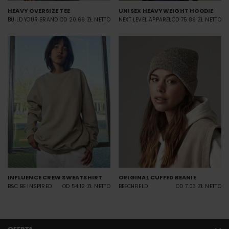
HEAVY OVERSIZE TEE
UNISEX HEAVYWEIGHT HOODIE
BUILD YOUR BRAND
OD 20.69 ZŁ NETTO
NEXT LEVEL APPAREL
OD 75.89 ZŁ NETTO
INFLUENCE CREW SWEATSHIRT
ORIGINAL CUFFED BEANIE
B&C BE INSPIRED
OD 54.12 ZŁ NETTO
BEECHFIELD
OD 7.03 ZŁ NETTO