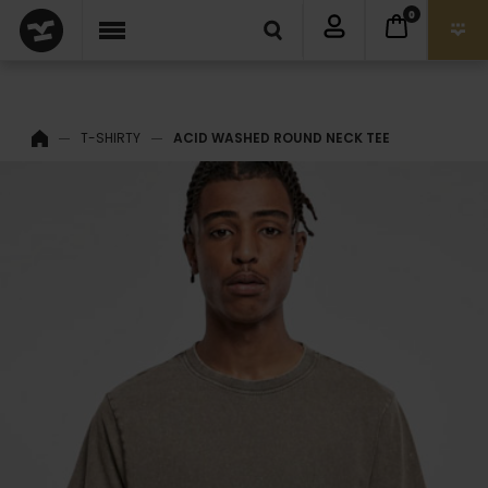
0
T-SHIRTY
ACID WASHED ROUND NECK TEE