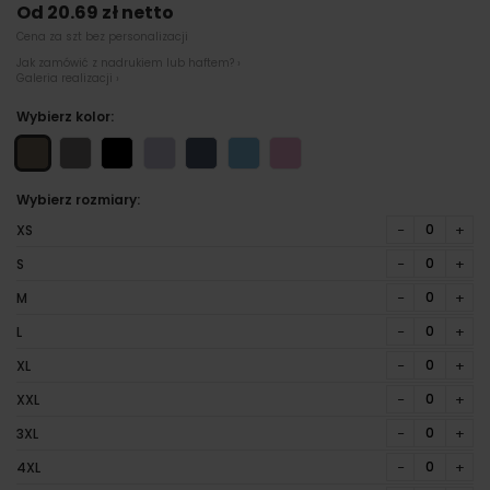
Od 20.69 zł netto
Cena za szt bez personalizacji
Jak zamówić z nadrukiem lub haftem? ›
Galeria realizacji ›
Wybierz kolor:
Wybierz rozmiary:
−
+
XS
−
+
S
−
+
M
−
+
L
−
+
XL
−
+
XXL
−
+
3XL
−
+
4XL