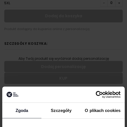
−
+
5XL
Dodaj do koszyka
Produkt dostępny do kupienia online z personalizacją
SZCZEGÓŁY KOSZYKA:
Aby Twój produkt się wyróżniał dodaj personalizację
Dodaj personalizację
KUP
Wypełnij formularz aby dodać personalizację do wybranego
produktu
OPIS
RODZAJ NADRUKU
Single jersey
Zgoda
Szczegóły
O plikach cookies
Prosty fason
UMIEJSCOWIENIE
Okrągły, prążkowany dekolt