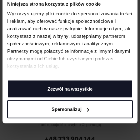
Acid wash
Niniejsza strona korzysta z plików cookie
WIELKOŚĆ
Wykorzystujemy pliki cookie do spersonalizowania treści
GRAMATURA I SKŁAD
cm
|
cm
W:
SZ:
i reklam, aby oferować funkcje społecznościowe i
WGRAJ GRAFIKĘ
analizować ruch w naszej witrynie. Informacje o tym, jak
CERTYFIKATY
korzystasz z naszej witryny, udostępniamy partnerom
społecznościowym, reklamowym i analitycznym.
TECHNIKI ZDOBIENIA
UWAGI
Partnerzy mogą połączyć te informacje z innymi danymi
Haft komputerowy
otrzymanymi od Ciebie lub uzyskanymi podczas
DOSTAWA I PŁATNOŚĆ
Haft komputerowy to technologia pozwalająca wykonywać zdobienia
korzystania z ich usług.
poliestrowymi nićmi za pomocą specjalnych maszyn haftujących. W
TABELA ROZMIARÓW
wyniku otrzymujemy charakterystyczne, trójwymiarowe wzory.
Sitodruk
Sitodruk to technika znakowania, która wygrywa trwałością i ceną przy
Zezwól na wszystkie
ANULUJ
większych seriach. Idealny do koszulek, bluz i odzieży firmowej,
eventowej oraz merchu.
DODAJ
Flex/Flock
Spersonalizuj
MASZ PYTANIA? ZAPYTAJ SPECJALISTĘ
Zdobienie przy pomocy folii flex lub flock pozwala na aplikację
Jeśli masz pytania odnośnie naszych produktów, zdobień lub współpracy,
materiału wyciętego przez ploter bezpośrednio na odzieży, koszulkach,
nasi specjaliści chętnie Ci pomogą.
torbach, parasolach, odzieży roboczej i innych tekstyliach.
Druk cyfrowy - DTF i DTG
+48 733 904 144