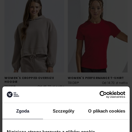
WOMEN´S CROPPED OVERSIZE
WOMEN´S PERFORMANCE T-SHIRT
HOODIE
TRIDRI®
Od 14.70 zł netto
TRIDRI®
Od 45.72 zł netto
Zgoda
Szczegóły
O plikach cookies
Niniejsza strona korzysta z plików cookie