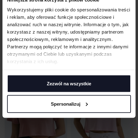
Wykorzystujemy pliki cookie do spersonalizowania treści
i reklam, aby oferować funkcje społecznościowe i
analizować ruch w naszej witrynie. Informacje o tym, jak
korzystasz z naszej witryny, udostępniamy partnerom
społecznościowym, reklamowym i analitycznym.
Partnerzy mogą połączyć te informacje z innymi danymi
WOMEN´S RUCHED CROP TOP
KIDS PERFORMANCE T-SHIRT
TRIDRI®
Od 23.84 zł netto
TRIDRI®
Od 13.28 zł netto
otrzymanymi od Ciebie lub uzyskanymi podczas
korzystania z ich usług.
Zezwól na wszystkie
Spersonalizuj