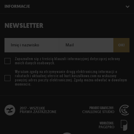
INFORMACJE
NEWSLETTER
Imię i nazwisko
Mail
OK!
Zapoznałem się z treścią
klauzuli informacyjnej
dotyczącej ochrony
moich danych osobowych.
Wyrażam zgodę na otrzymywanie drogą elektroniczną informacji o
rabatach i aktualnej ofercie od
hurt.koszulkowo.com
na wskazany
powyżej adres poczty elektronicznej. Zgodę można odwołać w dowolnym
momencie.
PROJEKT GRAFICZNY:
2017 - WSZELKIE
PRAWA ZASTRZEŻONE
CHALLENGE STUDIO
WDROŻENIE:
PAGEPRO