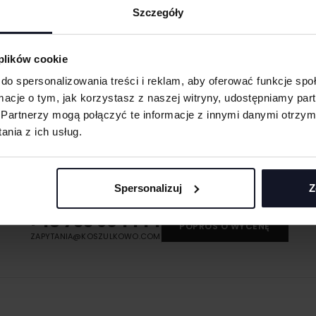
Szczegóły
obienia
ych. W wyniku
 plików cookie
do spersonalizowania treści i reklam, aby oferować funkcje sp
eną przy większych
ormacje o tym, jak korzystasz z naszej witryny, udostępniamy p
 oraz merchu.
Partnerzy mogą połączyć te informacje z innymi danymi otrzym
nia z ich usług.
MASZ PYTANIA? ZAPYTAJ SPECJALISTĘ
 materiału wyciętego
asolach, odzieży
śli masz pytania odnośnie naszych produktów, zdobień lub współpracy, n
specjaliści chętnie Ci pomogą.
Spersonalizuj
Z
 umożliwiająca na
+48 733 904 144
POPROŚ O WYCENĘ
eriale.
ZAPYTANIA@KOSZULKOWO.COM
odzieży, w której
t przenoszona na