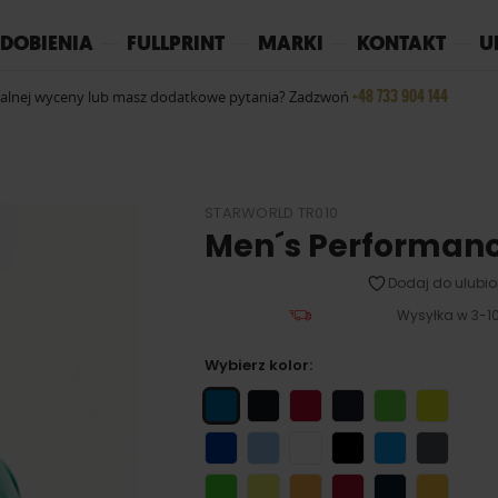
REPLAY
YOKO
PIŻAMY
DOBIENIA
FULLPRINT
MARKI
KONTAKT
U
+48 733 904 144
ualnej wyceny lub masz dodatkowe pytania? Zadzwoń
STARWORLD TR010
Men´s Performanc
Dodaj do ulubio
Wysyłka w 3-10
Wybierz kolor: