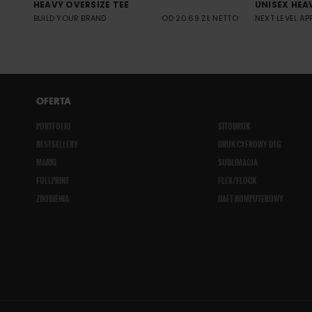
HEAVY OVERSIZE TEE
UNISEX HEA
BUILD YOUR BRAND
OD 20.69 ZŁ NETTO
NEXT LEVEL AP
OFERTA
PORTFOLIO
SITODRUK
BESTSELLERY
DRUK CYFROWY DTG
MARKI
SUBLIMACJA
FULLPRINT
FLEX/FLOCK
ZDOBIENIA
HAFT KOMPUTEROWY