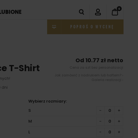
0
LUBIONE
POPROŚ O WYCENĘ
Od 10.77 zł netto
e T-Shirt
Cena za szt bez personalizacji
Jak zamówić z nadrukiem lub haftem? ›
nych!
Galeria realizacji ›
 dni
Wybierz rozmiary:
S
−
+
M
−
+
L
−
+