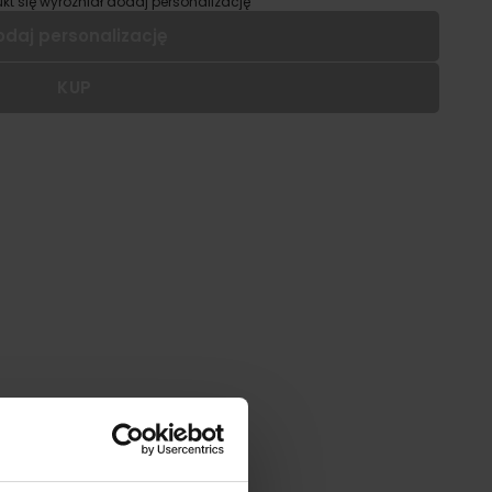
kt się wyróżniał dodaj personalizację
odaj personalizację
KUP
 dodać personalizację do wybranego produktu
|
cm
SZ:
DODAJ