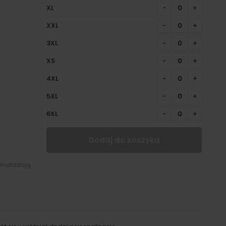
XL
−
+
XXL
−
+
3XL
−
+
XS
−
+
4XL
−
+
5XL
−
+
6XL
−
+
Dodaj do koszyka
onalizacją