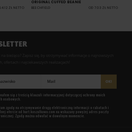
ORIGINAL CUFFED BEANIE
54.12 ZŁ NETTO
BEECHFIELD
OD 7.03 ZŁ NETTO
LETTER
 na bieżąco? Zapisz się, by otrzymywać informacje o najnowszych
, ofertach i najciekawszych realizacjach!
 nazwisko
Mail
OK!
nałem się z treścią
klauzuli informacyjnej
dotyczącej ochrony moich
ch osobowych.
am zgodę na otrzymywanie drogą elektroniczną informacji o rabatach i
lnej ofercie od
hurt.koszulkowo.com
na wskazany powyżej adres poczty
ronicznej. Zgodę można odwołać w dowolnym momencie.