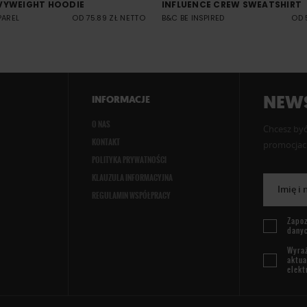
VYWEIGHT HOODIE
INFLUENCE CREW SWEATSHIRT
PAREL
OD 75.89 ZŁ NETTO
B&C BE INSPIRED
OD 
NEWS
INFORMACJE
O NAS
Chcesz być
KONTAKT
promocjach
POLITYKA PRYWATNOŚCI
KLAUZULA INFORMACYJNA
Imię i
REGULAMIN WSPÓŁPRACY
Zapoz
dany
Wyraż
aktua
elekt