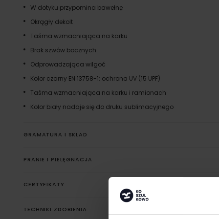
W dotyku przypomina bawełnę
Okrągły dekolt
Taśma wzmacniająca na karku
Brak szwów bocznych
Odprowadzająca wilgoć
Kolor czarny EN 13758-1: ochrona UV (15 UPF)
Taśma wzmacniająca na karku i ramionach
Kolor biały nadaje się do druku sublimacyjnego
GRAMATURA I SKŁAD
PRANIE I PIELĘGNACJA
CERTYFIKATY
TECHNIKI ZDOBIENIA