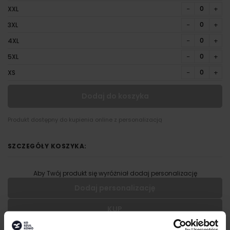
−
+
XXL
−
+
3XL
−
+
4XL
−
+
5XL
−
+
XS
Dodaj do koszyka
Produkt dostępny do kupienia online z personalizacją
SZCZEGÓŁY KOSZYKA:
Aby Twój produkt się wyróżniał dodaj personalizację
Dodaj personalizację
KUP
Wypełnij formularz aby dodać personalizację do wybranego
produktu