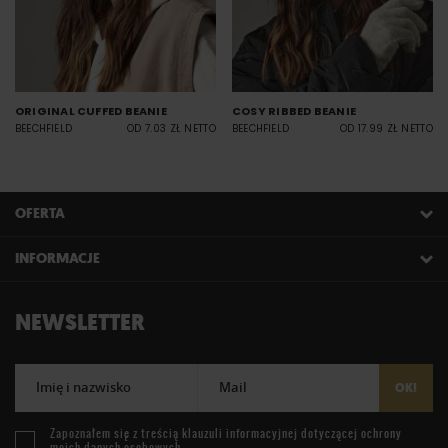
ORIGINAL CUFFED BEANIE
COSY RIBBED BEANIE
BEECHFIELD
OD 7.03 ZŁ NETTO
BEECHFIELD
OD 17.99 ZŁ NETTO
OFERTA
INFORMACJE
NEWSLETTER
Imię i nazwisko
Mail
OK!
Zapoznałem się z treścią
klauzuli informacyjnej
dotyczącej ochrony
moich danych osobowych.