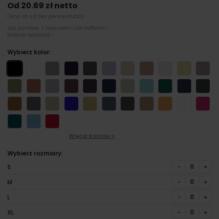
Od 20.69 zł netto
Cena za szt bez personalizacji
Jak zamówić z nadrukiem lub haftem? ›
Galeria realizacji ›
Wybierz kolor:
Więcej kolorów +
Wybierz rozmiary:
−
+
S
−
+
M
−
+
L
−
+
XL