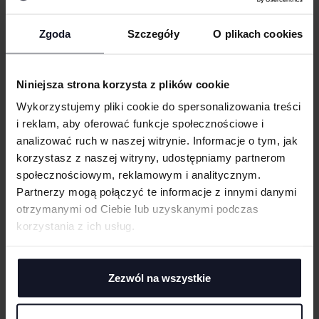
OPIS
RODZAJ NADRUKU
Zgoda
Szczegóły
O plikach cookies
Koszulka oversize
Okrągły dekolt
UMIEJSCOWIENIE
Swobodny krój
Niniejsza strona korzysta z plików cookie
Obniżone ramiona
Wykorzystujemy pliki cookie do spersonalizowania treści
Klasyczny fason
WIELKOŚĆ
i reklam, aby oferować funkcje społecznościowe i
cm
|
cm
W:
SZ:
Gruba, miękka bawełniana tkanina
analizować ruch w naszej witrynie. Informacje o tym, jak
Gotowe do barwienia: niewybielona/niebarwiona bawełna
WGRAJ GRAFIKĘ
korzystasz z naszej witryny, udostępniamy partnerom
społecznościowym, reklamowym i analitycznym.
GRAMATURA I SKŁAD
Partnerzy mogą połączyć te informacje z innymi danymi
UWAGI
otrzymanymi od Ciebie lub uzyskanymi podczas
CERTYFIKATY
korzystania z ich usług.
TECHNIKI ZDOBIENIA
Zezwól na wszystkie
Haft komputerowy
DOSTAWA I PŁATNOŚĆ
Haft komputerowy to technologia pozwalająca wykonywać zdobienia
ANULUJ
poliestrowymi nićmi za pomocą specjalnych maszyn haftujących. W
TABELA ROZMIARÓW