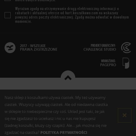
Wyrażam zgodę na otrzymywanie drogą elektroniczną informacji o
rabatach i aktualnej ofercie od
hurt.koszulkowo.com
na wskazany
powyżej adres poczty elektronicznej. Zgodę można odwołać w dowolnym
momencie.
PROJEKT GRAFICZNY:
2017 - WSZELKIE
PRAWA ZASTRZEŻONE
CHALLENGE STUDIO
WDROŻENIE:
PAGEPRO
Nasz sklep z koszulkami używa ciastek. My też używamy
ciastek. Wszyscy używają ciastek. Ale od niedawna ciastka
w sklepie to niebezpieczne czy coś. Układ jest taki, że jak
się nie zgadzasz to uciekasz i nic u nas nie kupujesz
(żadnej koszulki, bluzy czy czapki). Ale… jak można się nie
zgadzać na ciastka?
POLITYKA PRYWATNOŚCI