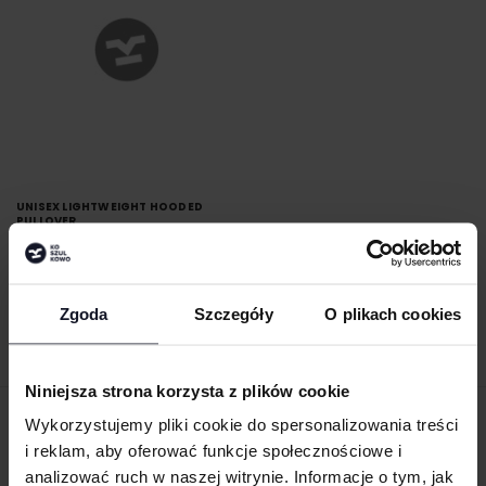
UNISEX LIGHTWEIGHT HOODED
PULLOVER
INDEPENDENT
Od 34.75 zł netto
Zgoda
Szczegóły
O plikach cookies
Niniejsza strona korzysta z plików cookie
Wykorzystujemy pliki cookie do spersonalizowania treści
ZAMÓW PRODUKTY ZE ZNAKOWANIEM
i reklam, aby oferować funkcje społecznościowe i
ONLINE
analizować ruch w naszej witrynie. Informacje o tym, jak