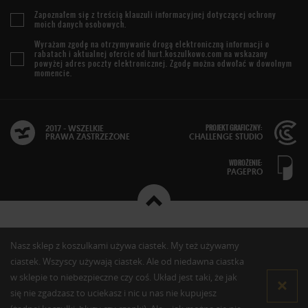
Zapoznałem się z treścią
klauzuli informacyjnej
dotyczącej ochrony
moich danych osobowych.
Wyrażam zgodę na otrzymywanie drogą elektroniczną informacji o
rabatach i aktualnej ofercie od
hurt.koszulkowo.com
na wskazany
powyżej adres poczty elektronicznej. Zgodę można odwołać w dowolnym
momencie.
PROJEKT GRAFICZNY:
2017 - WSZELKIE
PRAWA ZASTRZEŻONE
CHALLENGE STUDIO
WDROŻENIE:
PAGEPRO
Nasz sklep z koszulkami używa ciastek. My też używamy
ciastek. Wszyscy używają ciastek. Ale od niedawna ciastka
w sklepie to niebezpieczne czy coś. Układ jest taki, że jak
się nie zgadzasz to uciekasz i nic u nas nie kupujesz