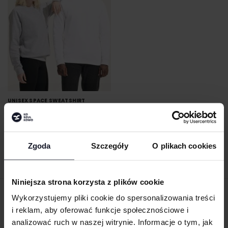
UNISEX SPACE SWEATSHIRT
SOL´S
Od 47.44 zł netto
Zgoda
Szczegóły
O plikach cookies
Niniejsza strona korzysta z plików cookie
Wykorzystujemy pliki cookie do spersonalizowania treści
ZAMÓW PRODUKTY ZE ZNAKOWANIEM
i reklam, aby oferować funkcje społecznościowe i
ONLINE
analizować ruch w naszej witrynie. Informacje o tym, jak