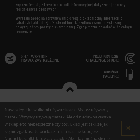
Zapoznałem się z treścią
klauzuli informacyjnej
dotyczącej ochrony
moich danych osobowych.
Wyrażam zgodę na otrzymywanie drogą elektroniczną informacji o
rabatach i aktualnej ofercie od
hurt.koszulkowo.com
na wskazany
powyżej adres poczty elektronicznej. Zgodę można odwołać w dowolnym
momencie.
PROJEKT GRAFICZNY:
2017 - WSZELKIE
PRAWA ZASTRZEŻONE
CHALLENGE STUDIO
WDROŻENIE:
PAGEPRO
Nasz sklep z koszulkami używa ciastek. My też używamy
ciastek. Wszyscy używają ciastek. Ale od niedawna ciastka
w sklepie to niebezpieczne czy coś. Układ jest taki, że jak
się nie zgadzasz to uciekasz i nic u nas nie kupujesz
(żadnej koszulki, bluzy czy czapki). Ale… jak można się nie