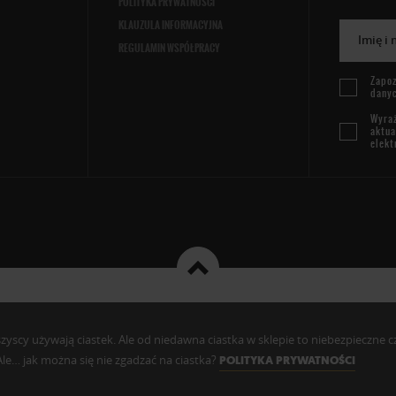
POLITYKA PRYWATNOŚCI
KLAUZULA INFORMACYJNA
Imię i
REGULAMIN WSPÓŁPRACY
Zapoz
dany
Wyraż
aktua
elekt
cy używają ciastek. Ale od niedawna ciastka w sklepie to niebezpieczne czy c
. Ale… jak można się nie zgadzać na ciastka?
POLITYKA PRYWATNOŚCI