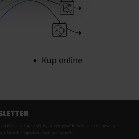
LETTER
 na bieżąco? Zapisz się, by otrzymywać informacje o najnowszych
, ofertach i najciekawszych realizacjach!