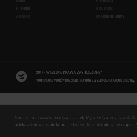
MARKI
SUBLIMACJA
FULLPRINT
FLEX/FLOCK
ZDOBIENIA
HAFT KOMPUTEROWY
2017 - WSZELKIE
PRAWA ZASTRZEŻONE
*
*KOPIOWANIE WZORÓW KOSZULEK I TEKSTÓW BEZ ZEZWOLENIA KARANE CHŁOSTĄ.
Nasz sklep z koszulkami używa ciastek. My też używamy ciastek. Wszys
uciekasz i nic u nas nie kupujesz (żadnej koszulki, bluzy czy czapki)