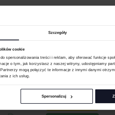
Szczegóły
ODUKTY ZE ZNAKOWANI
 plików cookie
do spersonalizowania treści i reklam, aby oferować funkcje sp
ormacje o tym, jak korzystasz z naszej witryny, udostępniamy p
Partnerzy mogą połączyć te informacje z innymi danymi otrzym
nia z ich usług.
Spersonalizuj
Z