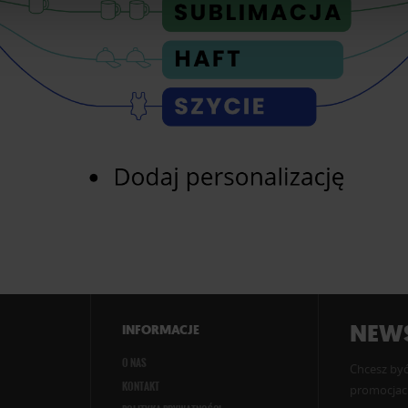
NEWS
INFORMACJE
O NAS
Chcesz być
KONTAKT
promocjach