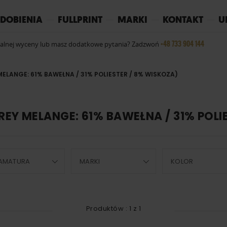
REPLAY
YOKO
PIŻAMY
DOBIENIA
FULLPRINT
MARKI
KONTAKT
U
+48 733 904 144
ualnej wyceny lub masz dodatkowe pytania? Zadzwoń
MELANGE: 61% BAWEŁNA / 31% POLIESTER / 8% WISKOZA)
REY MELANGE: 61% BAWEŁNA / 31% POLI
AMATURA
MARKI
KOLOR
Produktów :
1
z
1