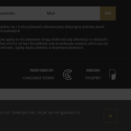
 nazwisko
Mail
OK!
nałem się z treścią
klauzuli informacyjnej
dotyczącej ochrony moich
ch osobowych.
am zgodę na otrzymywanie drogą elektroniczną informacji o rabatach i
lnej ofercie od
hurt.koszulkowo.com
na wskazany powyżej adres poczty
ronicznej. Zgodę można odwołać w dowolnym momencie.
PROJEKT GRAFICZNY:
WDROŻENIE:
CHALLENGE STUDIO
PAGEPRO
oś. Układ jest taki, że jak się nie zgadzasz to