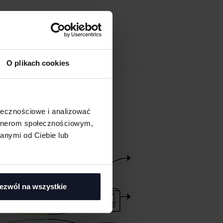
O plikach cookies
EM ONLINE
ołecznościowe i analizować
artnerom społecznościowym,
anymi od Ciebie lub
ezwól na wszystkie