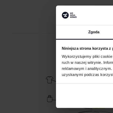
Zgoda
ZAMÓW PR
Niniejsza strona korzysta z
Wykorzystujemy pliki cookie 
ruch w naszej witrynie. Inf
reklamowym i analitycznym. 
uzyskanymi podczas korzysta