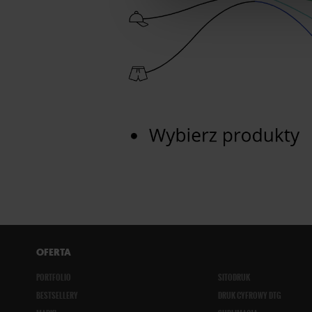
OFERTA
PORTFOLIO
SITODRUK
BESTSELLERY
DRUK CYFROWY DTG