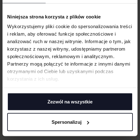
STELLA DISCOVERER
STELLA NAVIGATOR
Niniejsza strona korzysta z plików cookie
STANLEY/STELLA
Od 196.67 zł netto
STANLEY/STELLA
Od 180.48 zł netto
Wykorzystujemy pliki cookie do spersonalizowania treści
i reklam, aby oferować funkcje społecznościowe i
analizować ruch w naszej witrynie. Informacje o tym, jak
korzystasz z naszej witryny, udostępniamy partnerom
społecznościowym, reklamowym i analitycznym.
Partnerzy mogą połączyć te informacje z innymi danymi
otrzymanymi od Ciebie lub uzyskanymi podczas
ZAMÓW PRODUKTY ZE ZNAKOWANIEM
korzystania z ich usług.
ONLINE
Zezwól na wszystkie
Spersonalizuj