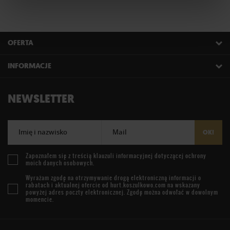
OFERTA
INFORMACJE
NEWSLETTER
Imię i nazwisko
Mail
OK!
Zapoznałem się z treścią
klauzuli informacyjnej
dotyczącej ochrony
moich danych osobowych.
Wyrażam zgodę na otrzymywanie drogą elektroniczną informacji o
rabatach i aktualnej ofercie od
hurt.koszulkowo.com
na wskazany
powyżej adres poczty elektronicznej. Zgodę można odwołać w dowolnym
momencie.