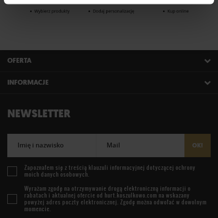
OFERTA
INFORMACJE
NEWSLETTER
Imię i nazwisko
Mail
OK!
Zapoznałem się z treścią
klauzuli informacyjnej
dotyczącej ochrony
moich danych osobowych.
Wyrażam zgodę na otrzymywanie drogą elektroniczną informacji o
rabatach i aktualnej ofercie od
hurt.koszulkowo.com
na wskazany
powyżej adres poczty elektronicznej. Zgodę można odwołać w dowolnym
momencie.