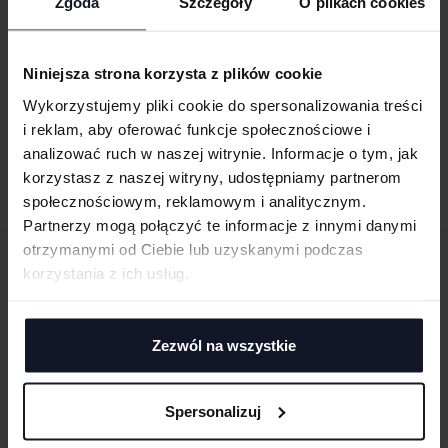
Zgoda
Szczegóły
O plikach cookies
WOMEN´S TAILORED FIT STRETCH
Niniejsza strona korzysta z plików cookie
OXFORD SHIRT LONG SLEEVE
KUSTOM KIT
Od 73.54 zł netto
Wykorzystujemy pliki cookie do spersonalizowania treści
i reklam, aby oferować funkcje społecznościowe i
analizować ruch w naszej witrynie. Informacje o tym, jak
korzystasz z naszej witryny, udostępniamy partnerom
społecznościowym, reklamowym i analitycznym.
Partnerzy mogą połączyć te informacje z innymi danymi
otrzymanymi od Ciebie lub uzyskanymi podczas
ZAMÓW PRODUKTY ZE ZNAKOWANIEM
korzystania z ich usług.
ONLINE
Zezwól na wszystkie
Spersonalizuj