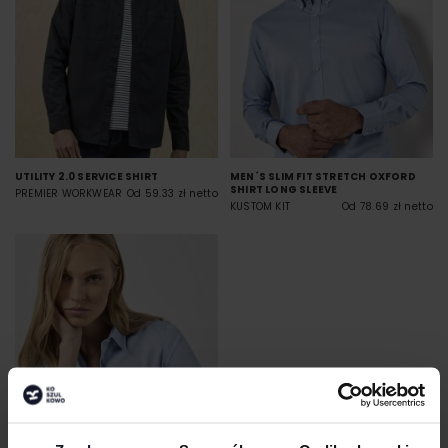
UTILITY 2.0 SERVICE SHIRT
MEN´S SLIM FIT STRETCH OXFORD
SHIRT LONG SLEEVE
PREMIER WORKWEAR
Od 59.33 zł netto
KUSTOM KIT
Od 78.69 zł netto