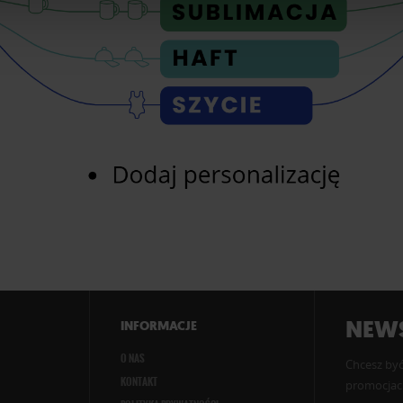
NEWS
INFORMACJE
O NAS
Chcesz być
KONTAKT
promocjach