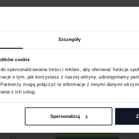
Szczegóły
ODUKTY ZE ZNAKOWANI
 plików cookie
do spersonalizowania treści i reklam, aby oferować funkcje sp
ormacje o tym, jak korzystasz z naszej witryny, udostępniamy p
Partnerzy mogą połączyć te informacje z innymi danymi otrzym
nia z ich usług.
Spersonalizuj
Z