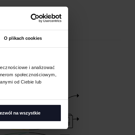
O plikach cookies
EM ONLINE
ołecznościowe i analizować
artnerom społecznościowym,
anymi od Ciebie lub
ezwól na wszystkie