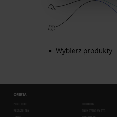
OFERTA
PORTFOLIO
SITODRUK
BESTSELLERY
DRUK CYFROWY DTG