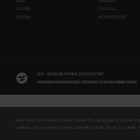
MARKI
SUBLIMACJA
FULLPRINT
FLEX/FLOCK
ZDOBIENIA
HAFT KOMPUTEROWY
2017 - WSZELKIE
PRAWA ZASTRZEŻONE
*
*KOPIOWANIE WZORÓW KOSZULEK I TEKSTÓW BEZ ZEZWOLENIA KARANE CHŁOSTĄ.
Nasz sklep z koszulkami używa ciastek. My też używamy ciastek. Wszys
uciekasz i nic u nas nie kupujesz (żadnej koszulki, bluzy czy czapki)