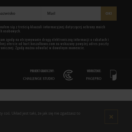
 nazwisko
Mail
OK!
nałem się z treścią
klauzuli informacyjnej
dotyczącej ochrony moich
ch osobowych.
am zgodę na otrzymywanie drogą elektroniczną informacji o rabatach i
lnej ofercie od
hurt.koszulkowo.com
na wskazany powyżej adres poczty
ronicznej. Zgodę można odwołać w dowolnym momencie.
PROJEKT GRAFICZNY:
WDROŻENIE:
CHALLENGE STUDIO
PAGEPRO
oś. Układ jest taki, że jak się nie zgadzasz to