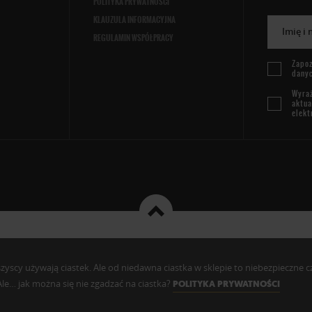
POLITYKA PRYWATNOŚCI
KLAUZULA INFORMACYJNA
Imię i
REGULAMIN WSPÓŁPRACY
Zapoz
dany
Wyraż
aktua
elekt
cy używają ciastek. Ale od niedawna ciastka w sklepie to niebezpieczne czy c
. Ale… jak można się nie zgadzać na ciastka?
POLITYKA PRYWATNOŚCI