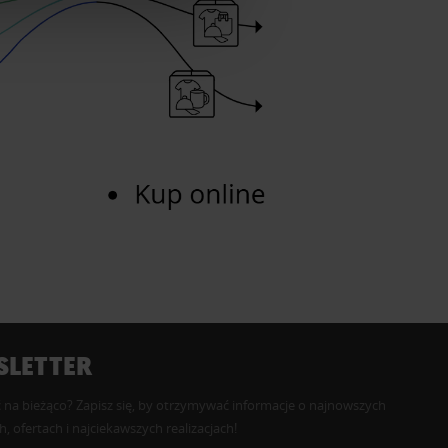
LETTER
 na bieżąco? Zapisz się, by otrzymywać informacje o najnowszych
, ofertach i najciekawszych realizacjach!