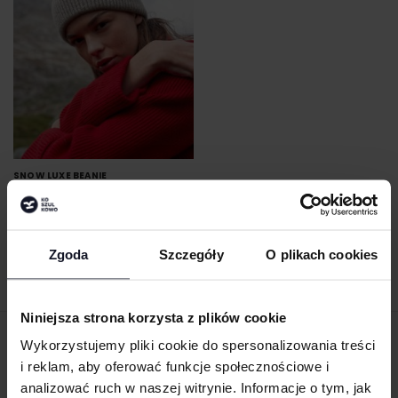
SNOW LUXE BEANIE
BEECHFIELD
Od 17.80 zł netto
Zgoda
Szczegóły
O plikach cookies
Niniejsza strona korzysta z plików cookie
Wykorzystujemy pliki cookie do spersonalizowania treści
ZAMÓW PRODUKTY ZE ZNAKOWANIEM
i reklam, aby oferować funkcje społecznościowe i
ONLINE
analizować ruch w naszej witrynie. Informacje o tym, jak