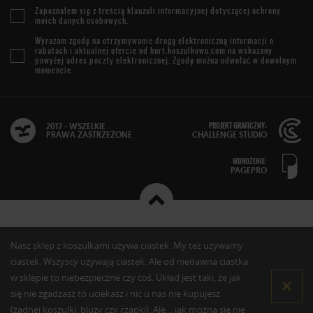
Zapoznałem się z treścią
klauzuli informacyjnej
dotyczącej ochrony
moich danych osobowych.
Wyrażam zgodę na otrzymywanie drogą elektroniczną informacji o
rabatach i aktualnej ofercie od
hurt.koszulkowo.com
na wskazany
powyżej adres poczty elektronicznej. Zgodę można odwołać w dowolnym
momencie.
PROJEKT GRAFICZNY:
2017 - WSZELKIE
PRAWA ZASTRZEŻONE
CHALLENGE STUDIO
WDROŻENIE:
PAGEPRO
Nasz sklep z koszulkami używa ciastek. My też używamy
ciastek. Wszyscy używają ciastek. Ale od niedawna ciastka
w sklepie to niebezpieczne czy coś. Układ jest taki, że jak
się nie zgadzasz to uciekasz i nic u nas nie kupujesz
(żadnej koszulki, bluzy czy czapki). Ale… jak można się nie