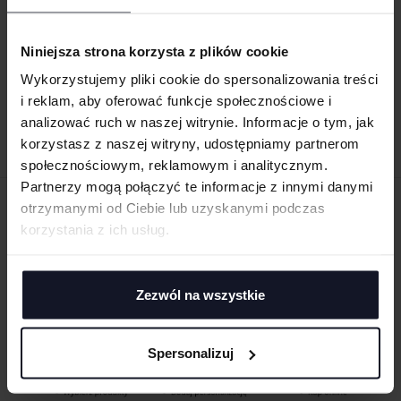
MEN´S CHEF JACKET TRAPANI
LADIES´ CHEF JACKET PISTOIA
Niniejsza strona korzysta z plików cookie
CG WORKWEAR
Od 168.55 zł netto
CG WORKWEAR
Od 168.26 zł netto
Wykorzystujemy pliki cookie do spersonalizowania treści
i reklam, aby oferować funkcje społecznościowe i
analizować ruch w naszej witrynie. Informacje o tym, jak
korzystasz z naszej witryny, udostępniamy partnerom
społecznościowym, reklamowym i analitycznym.
Partnerzy mogą połączyć te informacje z innymi danymi
otrzymanymi od Ciebie lub uzyskanymi podczas
ZAMÓW PRODUKTY ZE ZNAKOWANIEM
korzystania z ich usług.
ONLINE
Zezwól na wszystkie
Spersonalizuj