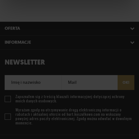
OFERTA
INFORMACJE
NEWSLETTER
Imię i nazwisko
Mail
OK!
Zapoznałem się z treścią
klauzuli informacyjnej
dotyczącej ochrony
moich danych osobowych.
Wyrażam zgodę na otrzymywanie drogą elektroniczną informacji o
rabatach i aktualnej ofercie od
hurt.koszulkowo.com
na wskazany
powyżej adres poczty elektronicznej. Zgodę można odwołać w dowolnym
momencie.