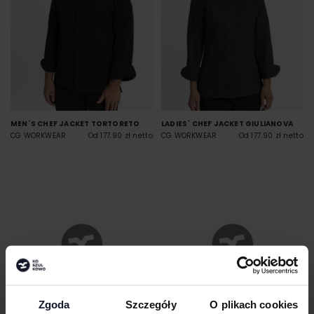
MEN´S CHEF JACKET TORTORETO
LADIES´ CHEF JACKET GIULIANOVA
CG WORKWEAR
Od 177.90 zł netto
CG WORKWEAR
Od 177.90 zł netto
Zgoda
Szczegóły
O plikach cookies