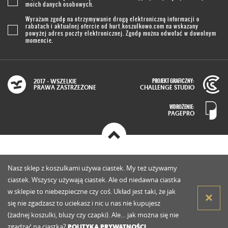
moich danych osobowych.
Wyrażam zgodę na otrzymywanie drogą elektroniczną informacji o
rabatach i aktualnej ofercie od
hurt.koszulkowo.com
na wskazany
powyżej adres poczty elektronicznej. Zgodę można odwołać w dowolnym
momencie.
PROJEKT GRAFICZNY:
2017 - WSZELKIE
PRAWA ZASTRZEŻONE
CHALLENGE STUDIO
WDROŻENIE:
PAGEPRO
Nasz sklep z koszulkami używa ciastek. My też używamy
ciastek. Wszyscy używają ciastek. Ale od niedawna ciastka
w sklepie to niebezpieczne czy coś. Układ jest taki, że jak
się nie zgadzasz to uciekasz i nic u nas nie kupujesz
(żadnej koszulki, bluzy czy czapki). Ale… jak można się nie
zgadzać na ciastka?
POLITYKA PRYWATNOŚCI