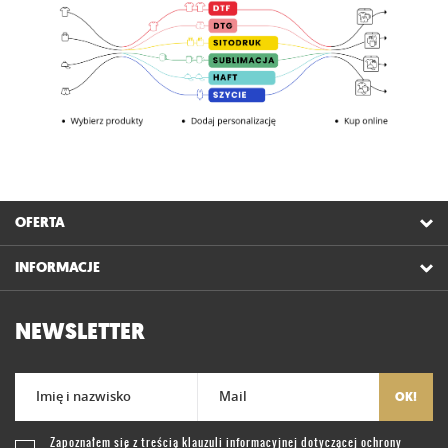
OFERTA
INFORMACJE
NEWSLETTER
Imię i nazwisko
Mail
OK!
Zapoznałem się z treścią
klauzuli informacyjnej
dotyczącej ochrony