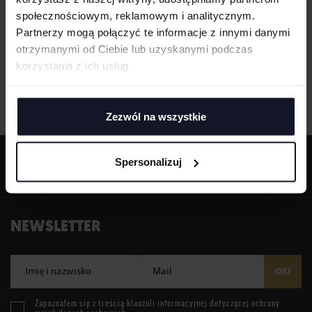
społecznościowym, reklamowym i analitycznym.
Partnerzy mogą połączyć te informacje z innymi danymi
otrzymanymi od Ciebie lub uzyskanymi podczas
korzystania z ich usług.
Zezwól na wszystkie
OFERTA
Spersonalizuj
INFORMACJE
NEWSLETTER
Imię i nazwisko
Mail
OK!
Zapoznałem się z treścią
klauzuli informacyjnej
dotyczącej ochrony