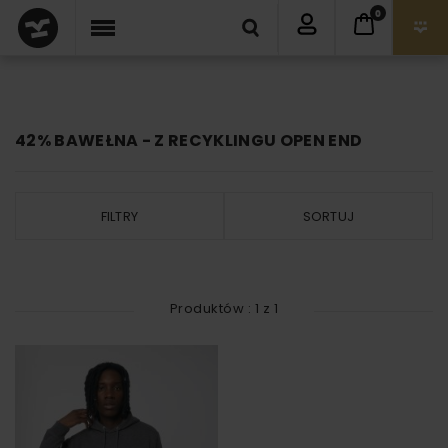
0
42% BAWEŁNA - Z RECYKLINGU OPEN END
FILTRY
SORTUJ
Produktów :
1
z
1