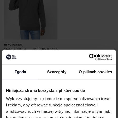
RE-CRUISER
STANLEY/STELLA
Od 88.85 zł netto
Zgoda
Szczegóły
O plikach cookies
Niniejsza strona korzysta z plików cookie
ZAMÓW PRODUKTY ZE ZNAKOWANIEM
Wykorzystujemy pliki cookie do spersonalizowania treści
ONLINE
i reklam, aby oferować funkcje społecznościowe i
analizować ruch w naszej witrynie. Informacje o tym, jak
korzystasz z naszej witryny, udostępniamy partnerom