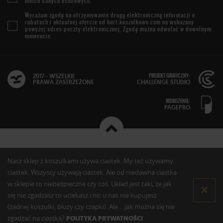
moich danych osobowych.
Wyrażam zgodę na otrzymywanie drogą elektroniczną informacji o
rabatach i aktualnej ofercie od
hurt.koszulkowo.com
na wskazany
powyżej adres poczty elektronicznej. Zgodę można odwołać w dowolnym
momencie.
PROJEKT GRAFICZNY:
2017 - WSZELKIE
PRAWA ZASTRZEŻONE
CHALLENGE STUDIO
WDROŻENIE:
PAGEPRO
Nasz sklep z koszulkami używa ciastek. My też używamy
ciastek. Wszyscy używają ciastek. Ale od niedawna ciastka
w sklepie to niebezpieczne czy coś. Układ jest taki, że jak
się nie zgadzasz to uciekasz i nic u nas nie kupujesz
(żadnej koszulki, bluzy czy czapki). Ale… jak można się nie
zgadzać na ciastka?
POLITYKA PRYWATNOŚCI