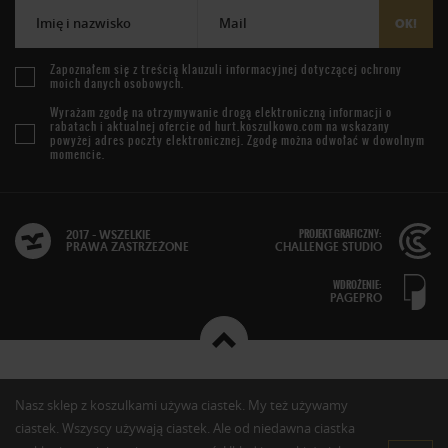
Imię i nazwisko
Mail
OK!
Zapoznałem się z treścią
klauzuli informacyjnej
dotyczącej ochrony
moich danych osobowych.
Wyrażam zgodę na otrzymywanie drogą elektroniczną informacji o
rabatach i aktualnej ofercie od
hurt.koszulkowo.com
na wskazany
powyżej adres poczty elektronicznej. Zgodę można odwołać w dowolnym
momencie.
PROJEKT GRAFICZNY:
2017 - WSZELKIE
PRAWA ZASTRZEŻONE
CHALLENGE STUDIO
WDROŻENIE:
PAGEPRO
Nasz sklep z koszulkami używa ciastek. My też używamy
ciastek. Wszyscy używają ciastek. Ale od niedawna ciastka