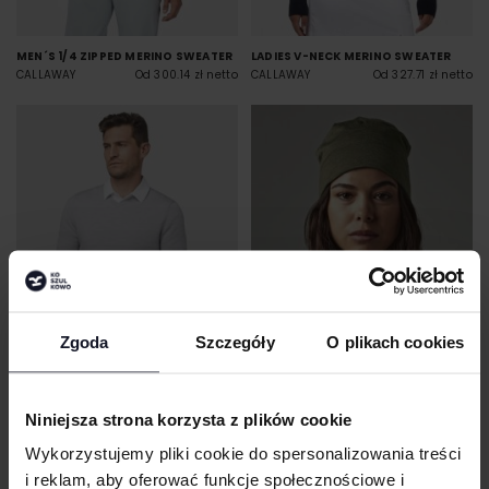
MEN´S 1/4 ZIPPED MERINO SWEATER
LADIES V-NECK MERINO SWEATER
CALLAWAY
Od 300.14 zł netto
CALLAWAY
Od 327.71 zł netto
Zgoda
Szczegóły
O plikach cookies
MEN´S V-NECK MERINO SWEATER
MERINO BEANIE
Niniejsza strona korzysta z plików cookie
CALLAWAY
Od 327.71 zł netto
BEECHFIELD
Od 19.76 zł netto
Wykorzystujemy pliki cookie do spersonalizowania treści
i reklam, aby oferować funkcje społecznościowe i