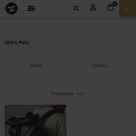
0
100% PVC
FILTRY
SORTUJ
Produktów :
1
z
1