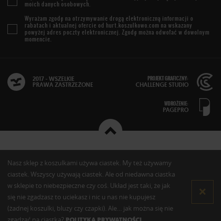
moich danych osobowych.
Wyrażam zgodę na otrzymywanie drogą elektroniczną informacji o
rabatach i aktualnej ofercie od
hurt.koszulkowo.com
na wskazany
powyżej adres poczty elektronicznej. Zgodę można odwołać w dowolnym
momencie.
PROJEKT GRAFICZNY:
2017 - WSZELKIE
PRAWA ZASTRZEŻONE
CHALLENGE STUDIO
WDROŻENIE:
PAGEPRO
Nasz sklep z koszulkami używa ciastek. My też używamy
ciastek. Wszyscy używają ciastek. Ale od niedawna ciastka
w sklepie to niebezpieczne czy coś. Układ jest taki, że jak
się nie zgadzasz to uciekasz i nic u nas nie kupujesz
(żadnej koszulki, bluzy czy czapki). Ale… jak można się nie
zgadzać na ciastka?
POLITYKA PRYWATNOŚCI