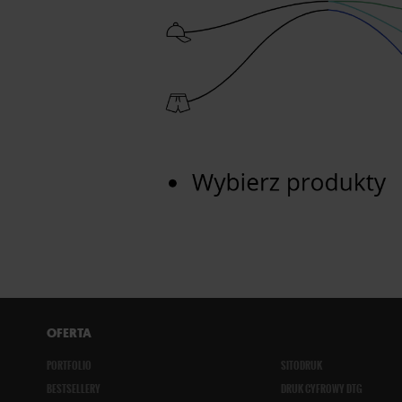
OFERTA
PORTFOLIO
SITODRUK
BESTSELLERY
DRUK CYFROWY DTG