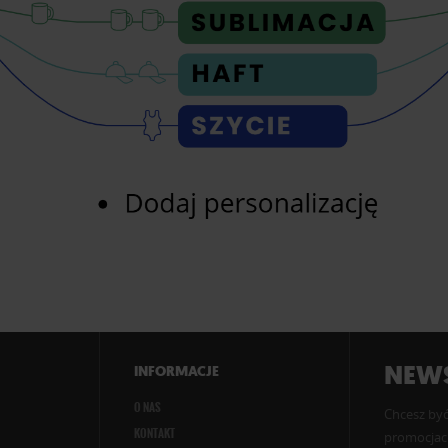
NEWS
INFORMACJE
O NAS
Chcesz być
KONTAKT
promocjach