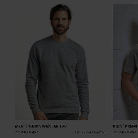
MEN´S NEW SWEATER 100
KIDS´ PREM
PROMODORO
Od 72.94 zł netto
PROMODORO