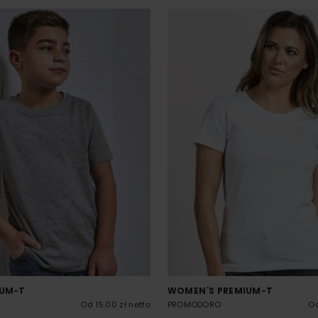
IUM-T
WOMEN´S PREMIUM-T
Od 15.00 zł netto
PROMODORO
Od