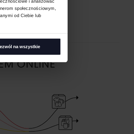
ołecznościowe i analizować
artnerom społecznościowym,
anymi od Ciebie lub
ezwól na wszystkie
EM ONLINE