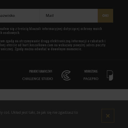
 nazwisko
Mail
OK!
nałem się z treścią
klauzuli informacyjnej
dotyczącej ochrony moich
ch osobowych.
am zgodę na otrzymywanie drogą elektroniczną informacji o rabatach i
lnej ofercie od
hurt.koszulkowo.com
na wskazany powyżej adres poczty
ronicznej. Zgodę można odwołać w dowolnym momencie.
PROJEKT GRAFICZNY:
WDROŻENIE:
CHALLENGE STUDIO
PAGEPRO
oś. Układ jest taki, że jak się nie zgadzasz to