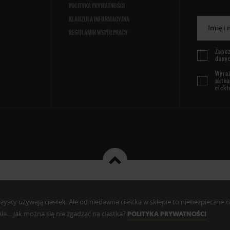
POLITYKA PRYWATNOŚCI
KLAUZULA INFORMACYJNA
Imię i
REGULAMIN WSPÓŁPRACY
Zapoz
dany
Wyraż
aktua
elekt
cy używają ciastek. Ale od niedawna ciastka w sklepie to niebezpieczne czy c
. Ale… jak można się nie zgadzać na ciastka?
POLITYKA PRYWATNOŚCI