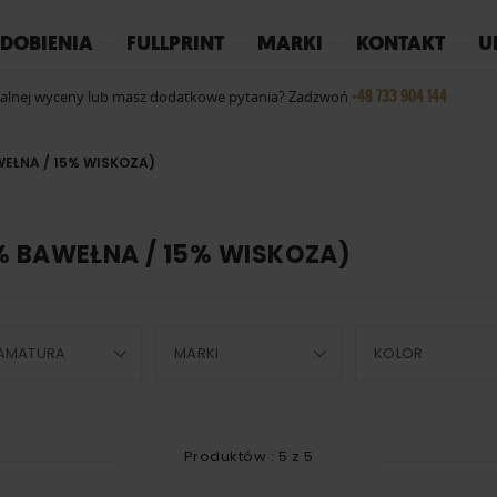
REPLAY
YOKO
PIŻAMY
DOBIENIA
FULLPRINT
MARKI
KONTAKT
U
+48 733 904 144
ualnej wyceny lub masz dodatkowe pytania? Zadzwoń
WEŁNA / 15% WISKOZA)
% BAWEŁNA / 15% WISKOZA)
AMATURA
MARKI
KOLOR
Produktów :
5
z
5