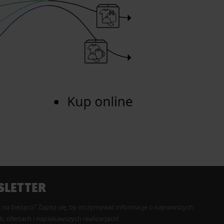
LETTER
 na bieżąco? Zapisz się, by otrzymywać informacje o najnowszych
, ofertach i najciekawszych realizacjach!