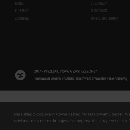
MARKI
SUBLIMACJA
FULLPRINT
FLEX/FLOCK
ZDOBIENIA
HAFT KOMPUTEROWY
2017 - WSZELKIE
PRAWA ZASTRZEŻONE
*
*KOPIOWANIE WZORÓW KOSZULEK I TEKSTÓW BEZ ZEZWOLENIA KARANE CHŁOSTĄ.
Nasz sklep z koszulkami używa ciastek. My też używamy ciastek. Wszys
uciekasz i nic u nas nie kupujesz (żadnej koszulki, bluzy czy czapki)