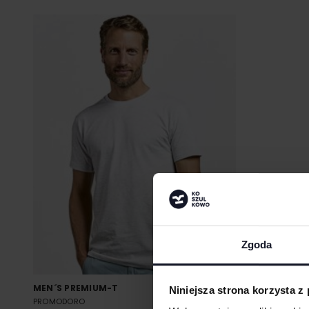
Zgoda
MEN´S PREMIUM-T
Niniejsza strona korzysta z
PROMODORO
Od 18.24 zł netto