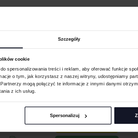
Szczegóły
ODUKTY ZE ZNAKOWANI
 plików cookie
do spersonalizowania treści i reklam, aby oferować funkcje sp
ormacje o tym, jak korzystasz z naszej witryny, udostępniamy p
Partnerzy mogą połączyć te informacje z innymi danymi otrzym
nia z ich usług.
Spersonalizuj
Z