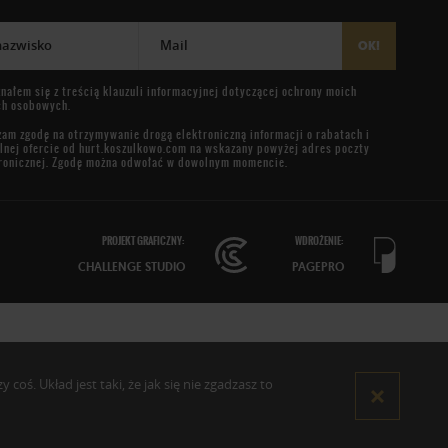
 nazwisko
Mail
OK!
nałem się z treścią
klauzuli informacyjnej
dotyczącej ochrony moich
ch osobowych.
am zgodę na otrzymywanie drogą elektroniczną informacji o rabatach i
lnej ofercie od
hurt.koszulkowo.com
na wskazany powyżej adres poczty
ronicznej. Zgodę można odwołać w dowolnym momencie.
PROJEKT GRAFICZNY:
WDROŻENIE:
CHALLENGE STUDIO
PAGEPRO
oś. Układ jest taki, że jak się nie zgadzasz to