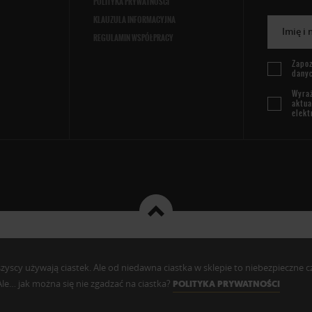
POLITYKA PRYWATNOŚCI
KLAUZULA INFORMACYJNA
Imię i
REGULAMIN WSPÓŁPRACY
Zapoz
dany
Wyraż
aktua
elekt
cy używają ciastek. Ale od niedawna ciastka w sklepie to niebezpieczne czy c
. Ale… jak można się nie zgadzać na ciastka?
POLITYKA PRYWATNOŚCI