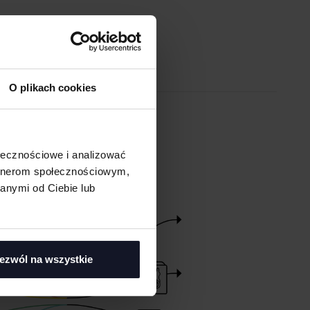
O plikach cookies
EM ONLINE
ołecznościowe i analizować
artnerom społecznościowym,
anymi od Ciebie lub
ezwól na wszystkie