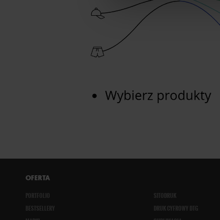
OFERTA
PORTFOLIO
SITODRUK
BESTSELLERY
DRUK CYFROWY DTG