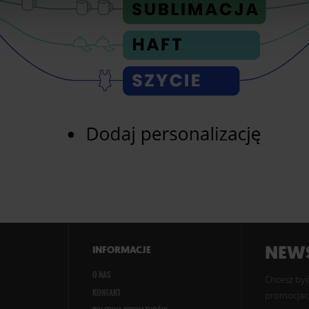
NEWS
INFORMACJE
O NAS
Chcesz być
KONTAKT
promocjach