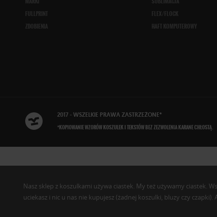
MARKI
SUBLIMACJA
FULLPRINT
FLEX/FLOCK
ZDOBIENIA
HAFT KOMPUTEROWY
2017 - WSZELKIE
PRAWA ZASTRZEŻONE
*
*KOPIOWANIE WZORÓW KOSZULEK I TEKSTÓW BEZ ZEZWOLENIA KARANE CHŁOSTĄ.
Nasz sklep z koszulkami używa ciastek. My też używamy ciastek. Wszys
uciekasz i nic u nas nie kupujesz (żadnej koszulki, bluzy czy czapki)