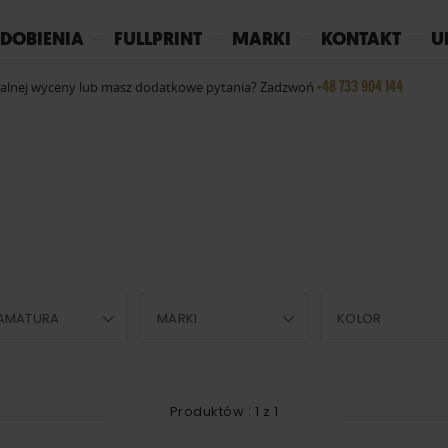
REPLAY
YOKO
PIŻAMY
DOBIENIA
FULLPRINT
MARKI
KONTAKT
U
+48 733 904 144
ualnej wyceny lub masz dodatkowe pytania? Zadzwoń
AMATURA
MARKI
KOLOR
Produktów :
1
z
1