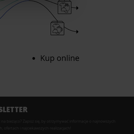
LETTER
 na bieżąco? Zapisz się, by otrzymywać informacje o najnowszych
, ofertach i najciekawszych realizacjach!