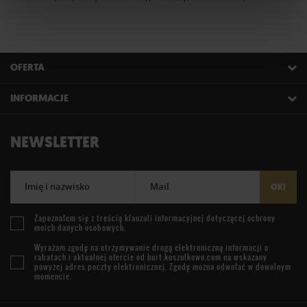
OFERTA
INFORMACJE
NEWSLETTER
Imię i nazwisko
Mail
OK!
Zapoznałem się z treścią
klauzuli informacyjnej
dotyczącej ochrony
moich danych osobowych.
Wyrażam zgodę na otrzymywanie drogą elektroniczną informacji o
rabatach i aktualnej ofercie od
hurt.koszulkowo.com
na wskazany
powyżej adres poczty elektronicznej. Zgodę można odwołać w dowolnym
momencie.