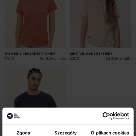
WOMEN´S CRUSADER T-SHIRT
KIDS´ CRUSADER T-SHIRT
SOL´S
Od 9.24 zł netto
SOL´S
Od 8.36 zł netto
Zgoda
Szczegóły
O plikach cookies