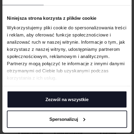
MEN´S CRUSADER T-SHIRT
Niniejsza strona korzysta z plików cookie
SOL´S
Od 9.24 zł netto
Wykorzystujemy pliki cookie do spersonalizowania treści
i reklam, aby oferować funkcje społecznościowe i
analizować ruch w naszej witrynie. Informacje o tym, jak
korzystasz z naszej witryny, udostępniamy partnerom
społecznościowym, reklamowym i analitycznym.
Partnerzy mogą połączyć te informacje z innymi danymi
otrzymanymi od Ciebie lub uzyskanymi podczas
ZAMÓW PRODUKTY ZE ZNAKOWANIEM
korzystania z ich usług.
ONLINE
Zezwól na wszystkie
Spersonalizuj